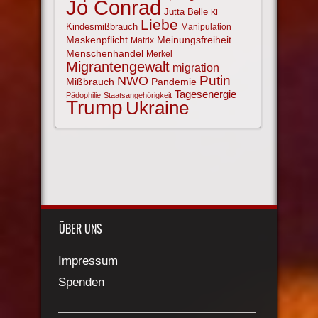
Jo Conrad
Jutta Belle
KI
Liebe
Kindesmißbrauch
Manipulation
Maskenpflicht
Meinungsfreiheit
Matrix
Menschenhandel
Merkel
Migrantengewalt
migration
NWO
Putin
Mißbrauch
Pandemie
Tagesenergie
Pädophilie
Staatsangehörigkeit
Trump
Ukraine
ÜBER UNS
Impressum
Spenden