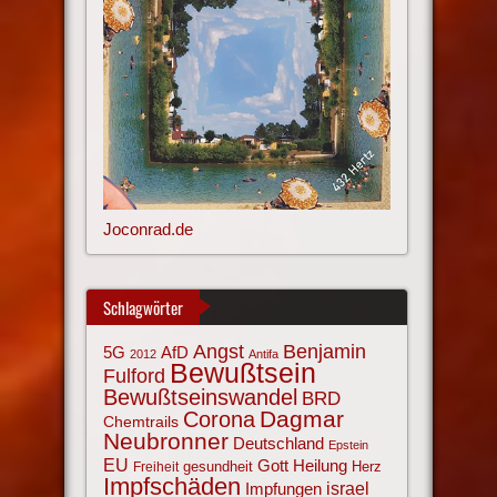
Joconrad.de
Schlagwörter
Angst
Benjamin
AfD
5G
2012
Antifa
Bewußtsein
Fulford
Bewußtseinswandel
BRD
Corona
Dagmar
Chemtrails
Neubronner
Deutschland
Epstein
EU
Gott
Heilung
gesundheit
Herz
Freiheit
Impfschäden
israel
Impfungen