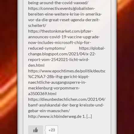
being-around-the-covid-vaxxed/
https://connectiv.events/globalisten-
bereiten-eine-weitere-krise-in-amerika-
vor-da-die-great-reset-agenda-derzeit-
scheitert/
https://thestonkmarket.com/pfizer-
announces-covid-19-vaccine-upgrade-
now-includes-microsoft-chip-for-
reduced-symptoms/ https://qlobal-
change.blogspot.com/2021/04/x-22-
report-vom-2542021-licht-wird-
den.html
https://www.epochtimes.de/politik/deutschland/trotz-
%C2%A7-28b-ifsg-gericht-kippt-
naechtliche-ausgangssperre-in-
mecklenburg-vorpommern-
a3500369.html
https://dieunbestechlichen.com/2021/04/bremer-
bamf-asylskandal-der-berg-kreisste-und-
gebar-ein-maeuschen/
http://www.ichbinderweg.de 1. […]
+23