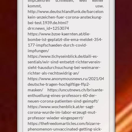
Impfzentren schließen, weil keiner
kommt, usw.
http://www.deutschlandfunk.de/barcelona-
kein-anzeichen-fuer-corona-ansteckung-
bei-test.1939.de.html?
drn:news_id=1253074
https://www.bzoe-kaernten.at/die-
bombe-ist-geplatzt-die-ema-meldet-354-
177-impfschaeden-durch-covid-
impfungen/
https://www.tichyseinblick.de/daili-es-
sentials/wir-sind-entsetzt-richterverein-
sieht-hausdurchsuchung-bei-weimarer-
richter-als-rechtswidrig-an/
https://www.anonymousnews.ru/2021/04/26/millionen-
deutsche-tragen-hochgiftige-ffp2-
masken/ https://uncutnews.ch/brisante-
enthuellung-eines-professors-60-der-
neuen-corona-patienten-sind-geimpft/
https://www.wochenblick.at/er-sagt-
corona-wurde-im-labor-erzeugt-mut-
professor-wieder-eingesperrt/
https://thefreedomarticles.com/bizarre-
phenomenon-unvaccinated-getting-sick-