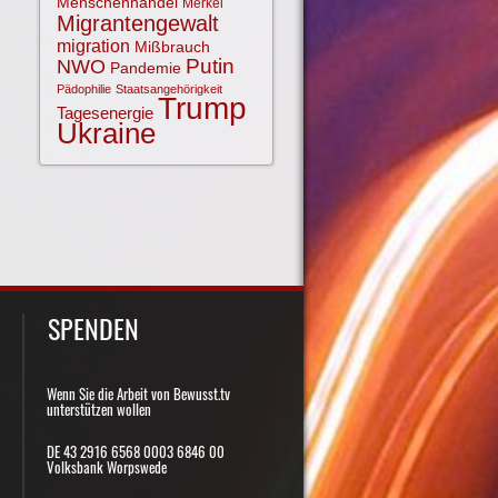
Menschenhandel
Merkel
Migrantengewalt
migration
Mißbrauch
NWO
Putin
Pandemie
Pädophilie
Staatsangehörigkeit
Trump
Tagesenergie
Ukraine
SPENDEN
Wenn Sie die Arbeit von Bewusst.tv
unterstützen wollen
DE 43 2916 6568 0003 6846 00
Volksbank Worpswede