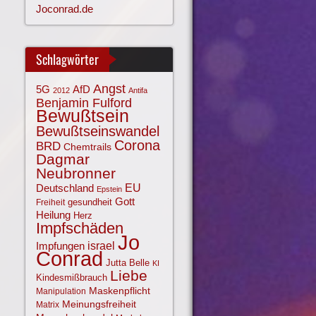
Joconrad.de
Schlagwörter
Angst
AfD
5G
2012
Antifa
Benjamin Fulford
Bewußtsein
Bewußtseinswandel
Corona
BRD
Chemtrails
Dagmar
Neubronner
EU
Deutschland
Epstein
Gott
gesundheit
Freiheit
Heilung
Herz
Impfschäden
Jo
israel
Impfungen
Conrad
Jutta Belle
KI
Liebe
Kindesmißbrauch
Maskenpflicht
Manipulation
Meinungsfreiheit
Matrix