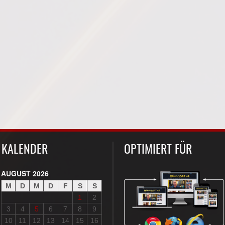
KALENDER
OPTIMIERT FÜR
AUGUST 2026
M
D
M
D
F
S
S
1
2
3
4
5
6
7
8
9
10
11
12
13
14
15
16