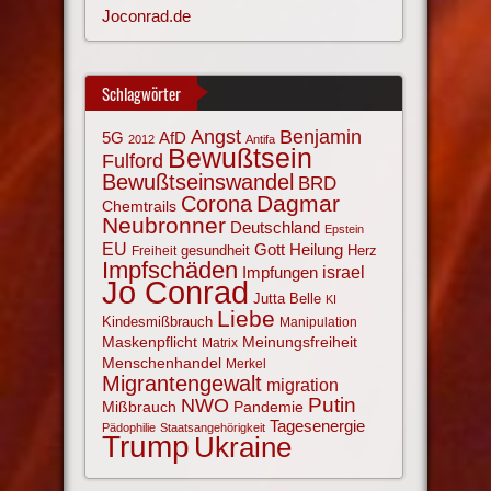
Joconrad.de
Schlagwörter
Angst
Benjamin
AfD
5G
2012
Antifa
Bewußtsein
Fulford
Bewußtseinswandel
BRD
Corona
Dagmar
Chemtrails
Neubronner
Deutschland
Epstein
EU
Gott
Heilung
gesundheit
Herz
Freiheit
Impfschäden
israel
Impfungen
Jo Conrad
Jutta Belle
KI
Liebe
Kindesmißbrauch
Manipulation
Maskenpflicht
Meinungsfreiheit
Matrix
Menschenhandel
Merkel
Migrantengewalt
migration
NWO
Putin
Mißbrauch
Pandemie
Tagesenergie
Pädophilie
Staatsangehörigkeit
Trump
Ukraine