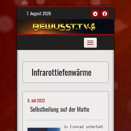
Skip
7. August 2026
to
content
Toggle
navigation
Infrarottiefenwärme
6. Juli 2022
Selbstheilung auf der Matte
Jo Conrad unterhält