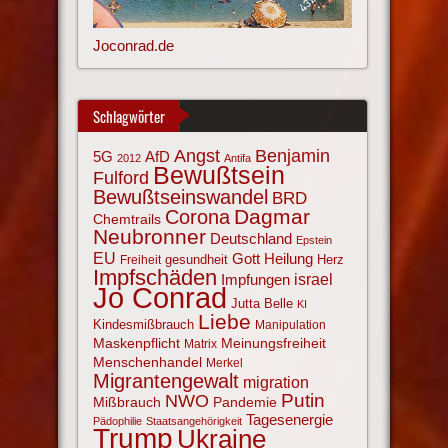
Joconrad.de
Schlagwörter
Angst
Benjamin
AfD
5G
2012
Antifa
Bewußtsein
Fulford
Bewußtseinswandel
BRD
Corona
Dagmar
Chemtrails
Neubronner
Deutschland
Epstein
EU
Gott
Heilung
gesundheit
Herz
Freiheit
Impfschäden
israel
Impfungen
Jo Conrad
Jutta Belle
KI
Liebe
Kindesmißbrauch
Manipulation
Maskenpflicht
Meinungsfreiheit
Matrix
Menschenhandel
Merkel
Migrantengewalt
migration
NWO
Putin
Mißbrauch
Pandemie
Tagesenergie
Pädophilie
Staatsangehörigkeit
Trump
Ukraine