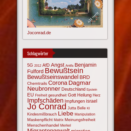
Joconrad.de
Schlagwörter
Angst
Benjamin
AfD
5G
2012
Antifa
Bewußtsein
Fulford
Bewußtseinswandel
BRD
Corona
Dagmar
Chemtrails
Neubronner
Deutschland
Epstein
EU
Gott
Heilung
gesundheit
Herz
Freiheit
Impfschäden
israel
Impfungen
Jo Conrad
Jutta Belle
KI
Liebe
Kindesmißbrauch
Manipulation
Maskenpflicht
Meinungsfreiheit
Matrix
Menschenhandel
Merkel
Migrantengewalt