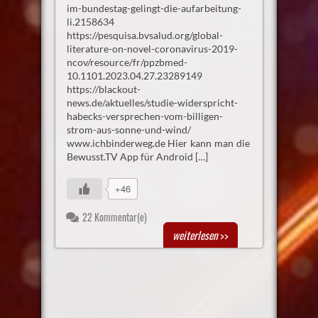
im-bundestag-gelingt-die-aufarbeitung-
li.2158634
https://pesquisa.bvsalud.org/global-
literature-on-novel-coronavirus-2019-
ncov/resource/fr/ppzbmed-
10.1101.2023.04.27.23289149
https://blackout-
news.de/aktuelles/studie-widerspricht-
habecks-versprechen-vom-billigen-
strom-aus-sonne-und-wind/
www.ichbinderweg.de Hier kann man die
Bewusst.TV App für Android […]
+46
22 Kommentar(e)
weiterlesen
>>