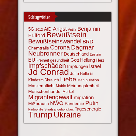
Schlagwörter
Angst
Benjamin
AfD
5G
2012
Antifa
Bewußtsein
Fulford
Bewußtseinswandel
BRD
Corona
Dagmar
Chemtrails
Neubronner
Deutschland
Epstein
EU
Gott
Heilung
gesundheit
Herz
Freiheit
Impfschäden
israel
Impfungen
Jo Conrad
Jutta Belle
KI
Liebe
Kindesmißbrauch
Manipulation
Maskenpflicht
Meinungsfreiheit
Matrix
Menschenhandel
Merkel
Migrantengewalt
migration
NWO
Putin
Mißbrauch
Pandemie
Tagesenergie
Pädophilie
Staatsangehörigkeit
Trump
Ukraine