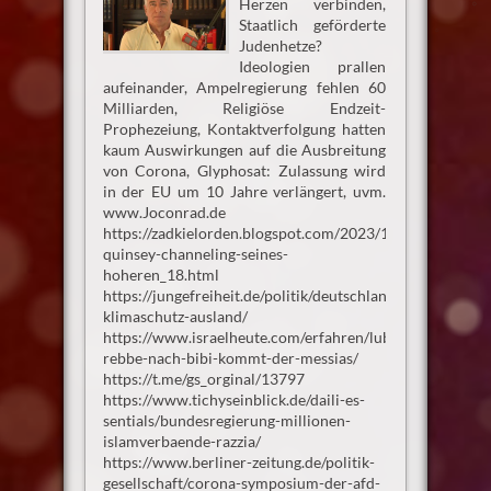
Herzen verbinden,
Staatlich geförderte
Judenhetze?
Ideologien prallen
aufeinander, Ampelregierung fehlen 60
Milliarden, Religiöse Endzeit-
Prophezeiung, Kontaktverfolgung hatten
kaum Auswirkungen auf die Ausbreitung
von Corona, Glyphosat: Zulassung wird
in der EU um 10 Jahre verlängert, uvm.
www.Joconrad.de
https://zadkielorden.blogspot.com/2023/11/mike-
quinsey-channeling-seines-
hoheren_18.html
https://jungefreiheit.de/politik/deutschland/2023/habeck
klimaschutz-ausland/
https://www.israelheute.com/erfahren/lubawitscher-
rebbe-nach-bibi-kommt-der-messias/
https://t.me/gs_orginal/13797
https://www.tichyseinblick.de/daili-es-
sentials/bundesregierung-millionen-
islamverbaende-razzia/
https://www.berliner-zeitung.de/politik-
gesellschaft/corona-symposium-der-afd-