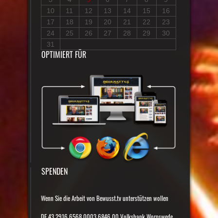
10
11
12
13
14
15
16
17
18
19
20
21
22
23
24
25
26
27
28
29
30
31
OPTIMIERT FÜR
SPENDEN
Wenn Sie die Arbeit von Bewusst.tv unterstützen wollen
DE 43 2916 6568 0003 6846 00 Volksbank Worpswede