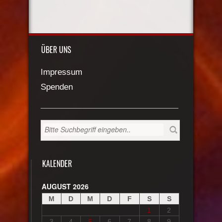
ÜBER UNS
Impressum
Spenden
KALENDER
AUGUST 2026
M
D
M
D
F
S
S
1
2
3
4
5
6
7
8
9