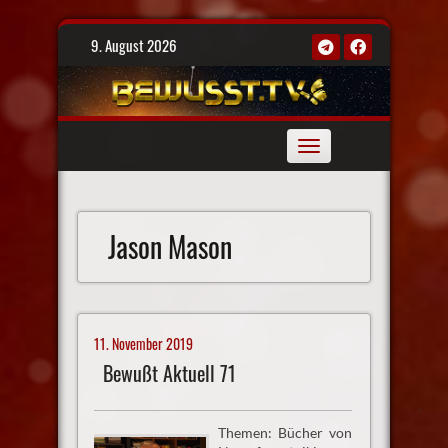
Skip
9. August 2026
to
content
Toggle
navigation
Jason Mason
11. November 2019
Bewußt Aktuell 71
Themen: Bücher von