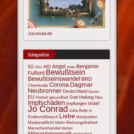
Joconrad.de
Schlagwörter
Angst
Benjamin
AfD
5G
2012
Antifa
Bewußtsein
Fulford
Bewußtseinswandel
BRD
Corona
Dagmar
Chemtrails
Neubronner
Deutschland
Epstein
EU
Gott
Heilung
gesundheit
Herz
Freiheit
Impfschäden
israel
Impfungen
Jo Conrad
Jutta Belle
KI
Liebe
Kindesmißbrauch
Manipulation
Maskenpflicht
Meinungsfreiheit
Matrix
Menschenhandel
Merkel
Migrantengewalt