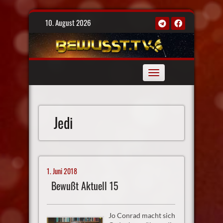
Skip
10. August 2026
to
content
Toggle
navigation
Jedi
1. Juni 2018
Bewußt Aktuell 15
Jo Conrad macht sich