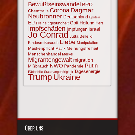
Bewußtseinswandel
BRD
Corona
Dagmar
Chemtrails
Neubronner
Deutschland
Epstein
EU
Gott
Heilung
gesundheit
Herz
Freiheit
Impfschäden
israel
Impfungen
Jo Conrad
Jutta Belle
KI
Liebe
Kindesmißbrauch
Manipulation
Maskenpflicht
Meinungsfreiheit
Matrix
Menschenhandel
Merkel
Migrantengewalt
migration
NWO
Putin
Mißbrauch
Pandemie
Tagesenergie
Pädophilie
Staatsangehörigkeit
Trump
Ukraine
ÜBER UNS