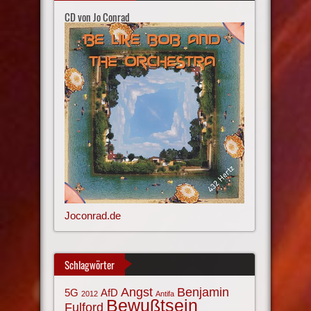
CD von Jo Conrad
Joconrad.de
Schlagwörter
Angst
Benjamin
AfD
5G
2012
Antifa
Bewußtsein
Fulford