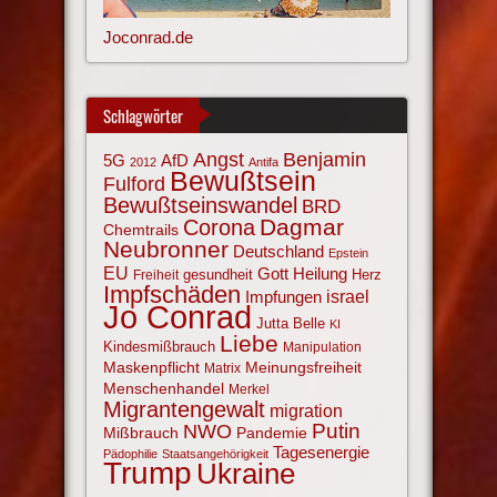
Joconrad.de
Schlagwörter
Angst
Benjamin
AfD
5G
2012
Antifa
Bewußtsein
Fulford
Bewußtseinswandel
BRD
Corona
Dagmar
Chemtrails
Neubronner
Deutschland
Epstein
EU
Gott
Heilung
gesundheit
Herz
Freiheit
Impfschäden
israel
Impfungen
Jo Conrad
Jutta Belle
KI
Liebe
Kindesmißbrauch
Manipulation
Maskenpflicht
Meinungsfreiheit
Matrix
Menschenhandel
Merkel
Migrantengewalt
migration
NWO
Putin
Mißbrauch
Pandemie
Tagesenergie
Pädophilie
Staatsangehörigkeit
Trump
Ukraine