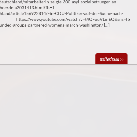
deutschland/mitarbeiterin-zeigte-300-asyl-sozialbetrueger-an-
ehoerde-a2031413.html?fb=1
schland/article156922814/Ein-CDU-Politiker-auf-der-Suche-nach-
tps://www.youtube.com/watch?v=t4QFuuVLmEQ&sns=fb
-funded-groups-partnered-womens-march-washington/ […]
weiterlesen
>>