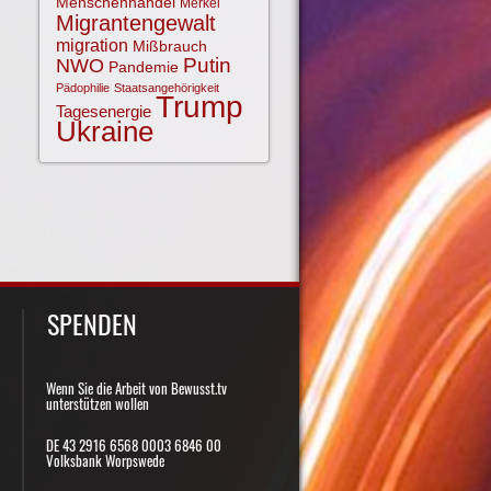
Menschenhandel
Merkel
Migrantengewalt
migration
Mißbrauch
NWO
Putin
Pandemie
Pädophilie
Staatsangehörigkeit
Trump
Tagesenergie
Ukraine
SPENDEN
Wenn Sie die Arbeit von Bewusst.tv
unterstützen wollen
DE 43 2916 6568 0003 6846 00
Volksbank Worpswede