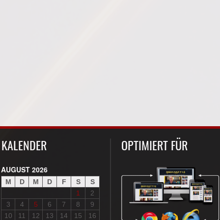
KALENDER
OPTIMIERT FÜR
AUGUST 2026
M
D
M
D
F
S
S
1
2
3
4
5
6
7
8
9
10
11
12
13
14
15
16