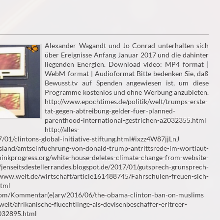
Alexander Wagandt und Jo Conrad unterhalten sich
über Ereignisse Anfang Januar 2017 und die dahinter
liegenden Energien. Download video: MP4 format |
WebM format | Audioformat Bitte bedenken Sie, daß
Bewusst.tv auf Spenden angewiesen ist, um diese
Programme kostenlos und ohne Werbung anzubieten.
http://www.epochtimes.de/politik/welt/trumps-erste-
tat-gegen-abtreibung-gelder-fuer-planned-
parenthood-international-gestrichen-a2032355.html
http://alles-
01/clintons-global-initiative-stiftung.html#ixzz4W87jjLnJ
usland/amtseinfuehrung-von-donald-trump-antrittsrede-im-wortlaut-
inkprogress.org/white-house-deletes-climate-change-from-website-
enseitsdestellerrandes.blogspot.de/2017/01/gutsprech-grunsprech-
w.welt.de/wirtschaft/article161488745/Fahrschulen-freuen-sich-
html
com/Kommentar(e)ary/2016/06/the-obama-clinton-ban-on-muslims
elt/afrikanische-fluechtlinge-als-devisenbeschaffer-eritreer-
032895.html