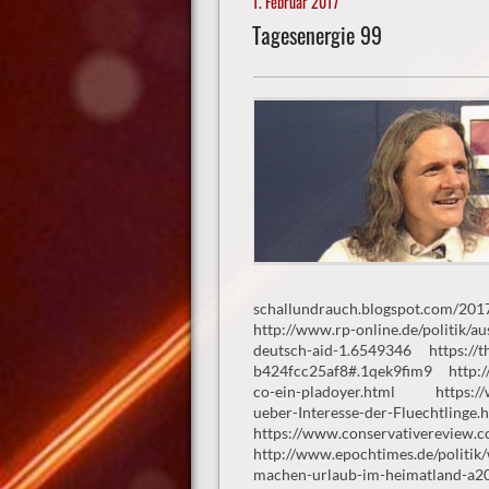
1. Februar 2017
Tagesenergie 99
schallundrauch.blogspot.com/2017/
http://www.rp-online.de/politik/a
deutsch-aid-1.6549346 https://th
b424fcc25af8#.1qek9fim9 http://j
co-ein-pladoyer.html https://ww
ueber-Interesse-der-Fluechtlinge.
https://www.conservativereview.
http://www.epochtimes.de/politik/w
machen-urlaub-im-heimatland-a2