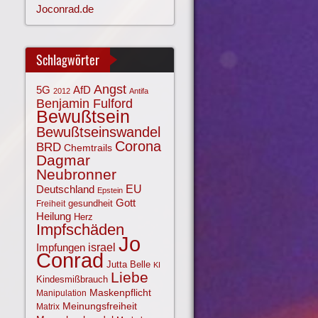
Joconrad.de
Schlagwörter
Angst
AfD
5G
2012
Antifa
Benjamin Fulford
Bewußtsein
Bewußtseinswandel
Corona
BRD
Chemtrails
Dagmar
Neubronner
EU
Deutschland
Epstein
Gott
gesundheit
Freiheit
Heilung
Herz
Impfschäden
Jo
israel
Impfungen
Conrad
Jutta Belle
KI
Liebe
Kindesmißbrauch
Maskenpflicht
Manipulation
Meinungsfreiheit
Matrix