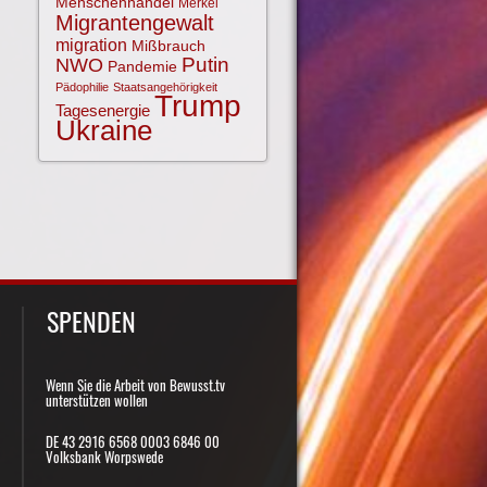
Menschenhandel
Merkel
Migrantengewalt
migration
Mißbrauch
NWO
Putin
Pandemie
Pädophilie
Staatsangehörigkeit
Trump
Tagesenergie
Ukraine
SPENDEN
Wenn Sie die Arbeit von Bewusst.tv
unterstützen wollen
DE 43 2916 6568 0003 6846 00
Volksbank Worpswede