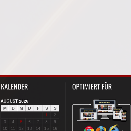
KALENDER
OPTIMIERT FÜR
AUGUST 2026
M
D
M
D
F
S
S
1
2
3
4
5
6
7
8
9
10
11
12
13
14
15
16