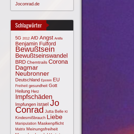
Joconrad.de
Schlagwörter
Angst
AfD
5G
2012
Antifa
Benjamin Fulford
Bewußtsein
Bewußtseinswandel
Corona
BRD
Chemtrails
Dagmar
Neubronner
EU
Deutschland
Epstein
Gott
gesundheit
Freiheit
Heilung
Herz
Impfschäden
Jo
israel
Impfungen
Conrad
Jutta Belle
KI
Liebe
Kindesmißbrauch
Maskenpflicht
Manipulation
Meinungsfreiheit
Matrix