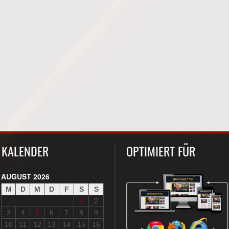
KALENDER
OPTIMIERT FÜR
AUGUST 2026
M
D
M
D
F
S
S
1
2
3
4
5
6
7
8
9
10
11
12
13
14
15
16