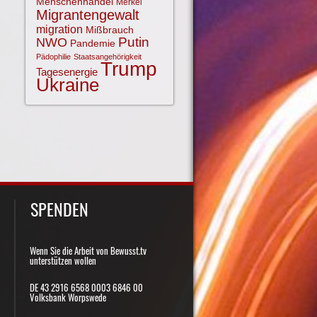
Menschenhandel
Merkel
Migrantengewalt
migration
Mißbrauch
NWO
Putin
Pandemie
Pädophilie
Staatsangehörigkeit
Trump
Tagesenergie
Ukraine
SPENDEN
Wenn Sie die Arbeit von Bewusst.tv
unterstützen wollen
DE 43 2916 6568 0003 6846 00
Volksbank Worpswede