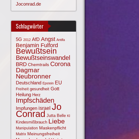
Joconrad.de
Schlagwörter
Angst
AfD
5G
2012
Antifa
Benjamin Fulford
Bewußtsein
Bewußtseinswandel
Corona
BRD
Chemtrails
Dagmar
Neubronner
EU
Deutschland
Epstein
Gott
gesundheit
Freiheit
Heilung
Herz
Impfschäden
Jo
israel
Impfungen
Conrad
Jutta Belle
KI
Liebe
Kindesmißbrauch
Maskenpflicht
Manipulation
Meinungsfreiheit
Matrix