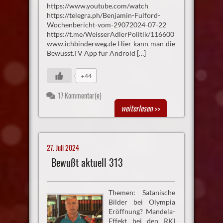
https://www.youtube.com/watch
https://telegra.ph/Benjamin-Fulford-
Wochenbericht-vom-29072024-07-22
https://t.me/WeisserAdlerPolitik/1166001
www.ichbinderweg.de Hier kann man die
Bewusst.TV App für Android […]
+44
17 Kommentar(e)
weiterlesen
>>
27. Juli 2024
Bewußt aktuell 313
Themen: Satanische
Bilder bei Olympia
Eröffnung? Mandela-
Effekt bei den RKI