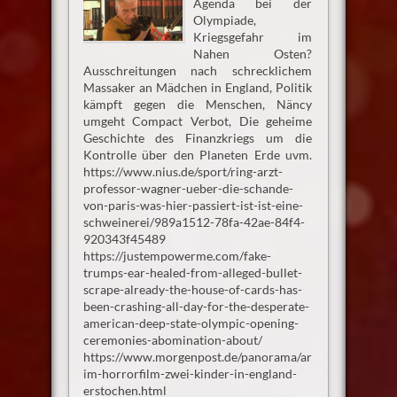
Agenda bei der
Olympiade,
Kriegsgefahr im
Nahen Osten?
Ausschreitungen nach schrecklichem
Massaker an Mädchen in England, Politik
kämpft gegen die Menschen, Näncy
umgeht Compact Verbot, Die geheime
Geschichte des Finanzkriegs um die
Kontrolle über den Planeten Erde uvm.
https://www.nius.de/sport/ring-arzt-
professor-wagner-ueber-die-schande-
von-paris-was-hier-passiert-ist-ist-eine-
schweinerei/989a1512-78fa-42ae-84f4-
920343f45489
https://justempowerme.com/fake-
trumps-ear-healed-from-alleged-bullet-
scrape-already-the-house-of-cards-has-
been-crashing-all-day-for-the-desperate-
american-deep-state-olympic-opening-
ceremonies-abomination-about/
https://www.morgenpost.de/panorama/article406905420
im-horrorfilm-zwei-kinder-in-england-
erstochen.html