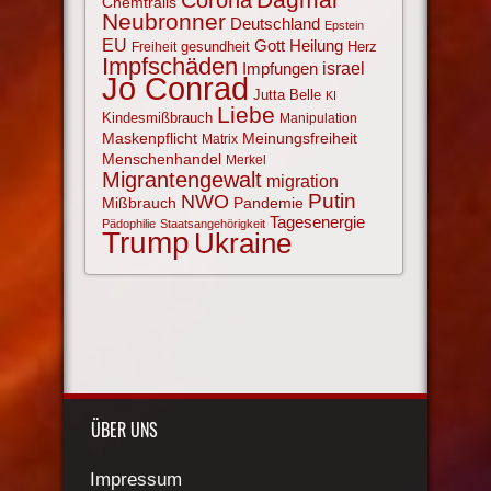
Chemtrails
Neubronner
Deutschland
Epstein
EU
Gott
Heilung
gesundheit
Herz
Freiheit
Impfschäden
israel
Impfungen
Jo Conrad
Jutta Belle
KI
Liebe
Kindesmißbrauch
Manipulation
Maskenpflicht
Meinungsfreiheit
Matrix
Menschenhandel
Merkel
Migrantengewalt
migration
NWO
Putin
Mißbrauch
Pandemie
Tagesenergie
Pädophilie
Staatsangehörigkeit
Trump
Ukraine
ÜBER UNS
Impressum