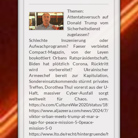
Themen:
Attentatsversuch auf
Donald Trump vom
Sicherheitsdienst
zugelassen?
Schlechte Inszenierung oder
Aufwachprogramm? Faeser verbietet
Compact-Magazin, von der Leyen
boykottiert Orbans Ratspräsidentschaft,
Biden hat plötzlich Corona, Rücktritt
wird vorbereitet? Ukrainischer
Armeechef bereit zur Kapitulation,
Sondereinsatzkommendo stürmt privates
Treffen, Dorothea Thul vorerst aus der U-
Haft, massiver Cyber-Ausfall sorgt
weltweit für Chaos. uvm.
https://x.com/CultureWar2020/status/1812525591104
https://www.aljazeera.com/news/2024/7/12/hungarys-
viktor-orban-meets-trump-at-mar-a-
lago-for-peace-mission-5-0peace-
mission-5-0
https://www.lto.de/recht/hintergruende/h/compact-