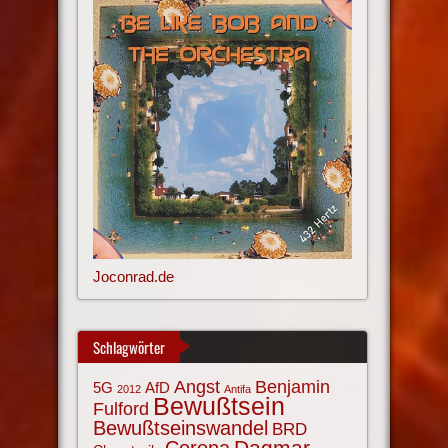
Joconrad.de
Schlagwörter
Angst
Benjamin
AfD
5G
2012
Antifa
Bewußtsein
Fulford
Bewußtseinswandel
BRD
Corona
Dagmar