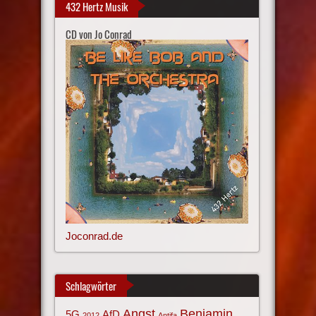
432 Hertz Musik
CD von Jo Conrad
Joconrad.de
Schlagwörter
Angst
Benjamin
AfD
5G
2012
Antifa