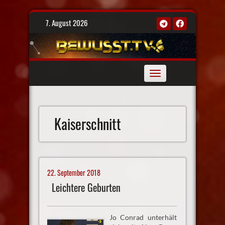
Skip
7. August 2026
to
content
Toggle
navigation
Kaiserschnitt
22. September 2018
Leichtere Geburten
Jo Conrad unterhält