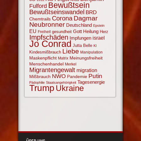
Bewußtsein
Fulford
Bewußtseinswandel
BRD
Corona
Dagmar
Chemtrails
Neubronner
Deutschland
Epstein
EU
Gott
Heilung
gesundheit
Herz
Freiheit
Impfschäden
israel
Impfungen
Jo Conrad
Jutta Belle
KI
Liebe
Kindesmißbrauch
Manipulation
Maskenpflicht
Meinungsfreiheit
Matrix
Menschenhandel
Merkel
Migrantengewalt
migration
NWO
Putin
Mißbrauch
Pandemie
Tagesenergie
Pädophilie
Staatsangehörigkeit
Trump
Ukraine