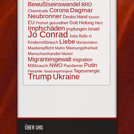
Bewußtseinswandel
BRD
Corona
Dagmar
Chemtrails
Neubronner
Deutschland
Epstein
EU
Gott
Heilung
gesundheit
Herz
Freiheit
Impfschäden
israel
Impfungen
Jo Conrad
Jutta Belle
KI
Liebe
Kindesmißbrauch
Manipulation
Maskenpflicht
Meinungsfreiheit
Matrix
Menschenhandel
Merkel
Migrantengewalt
migration
NWO
Putin
Mißbrauch
Pandemie
Tagesenergie
Pädophilie
Staatsangehörigkeit
Trump
Ukraine
ÜBER UNS