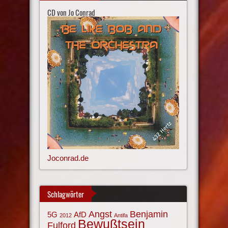
CD von Jo Conrad
Joconrad.de
Schlagwörter
Angst
Benjamin
AfD
5G
2012
Antifa
Bewußtsein
Fulford