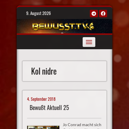
Skip
9. August 2026
to
content
Toggle
navigation
Kol nidre
4. September 2018
Bewußt Aktuell 25
Jo Conrad macht sich