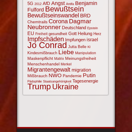
Angst
Benjamin
AfD
5G
2012
Antifa
Bewußtsein
Fulford
Bewußtseinswandel
BRD
Corona
Dagmar
Chemtrails
Neubronner
Deutschland
Epstein
EU
Gott
Heilung
gesundheit
Herz
Freiheit
Impfschäden
israel
Impfungen
Jo Conrad
Jutta Belle
KI
Liebe
Kindesmißbrauch
Manipulation
Maskenpflicht
Meinungsfreiheit
Matrix
Menschenhandel
Merkel
Migrantengewalt
migration
NWO
Putin
Mißbrauch
Pandemie
Tagesenergie
Pädophilie
Staatsangehörigkeit
Trump
Ukraine