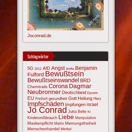
Joconrad.de
Schlagwörter
Angst
Benjamin
AfD
5G
2012
Antifa
Bewußtsein
Fulford
Bewußtseinswandel
BRD
Corona
Dagmar
Chemtrails
Neubronner
Deutschland
Epstein
EU
Gott
Heilung
gesundheit
Herz
Freiheit
Impfschäden
israel
Impfungen
Jo Conrad
Jutta Belle
KI
Liebe
Kindesmißbrauch
Manipulation
Maskenpflicht
Meinungsfreiheit
Matrix
Menschenhandel
Merkel