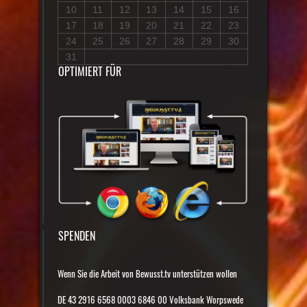
10
11
12
13
14
15
16
17
18
19
20
21
22
23
24
25
26
27
28
29
30
31
OPTIMIERT FÜR
SPENDEN
Wenn Sie die Arbeit von Bewusst.tv unterstützen wollen
DE 43 2916 6568 0003 6846 00 Volksbank Worpswede