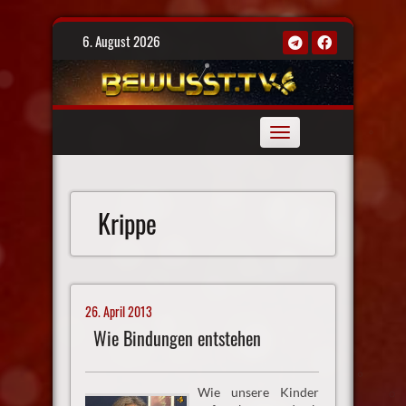
Skip
6. August 2026
to
content
Toggle
navigation
Krippe
26. April 2013
Wie Bindungen entstehen
Wie unsere Kinder