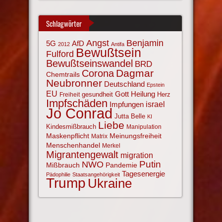
Schlagwörter
Angst
Benjamin
AfD
5G
2012
Antifa
Bewußtsein
Fulford
Bewußtseinswandel
BRD
Corona
Dagmar
Chemtrails
Neubronner
Deutschland
Epstein
EU
Gott
Heilung
gesundheit
Herz
Freiheit
Impfschäden
israel
Impfungen
Jo Conrad
Jutta Belle
KI
Liebe
Kindesmißbrauch
Manipulation
Maskenpflicht
Meinungsfreiheit
Matrix
Menschenhandel
Merkel
Migrantengewalt
migration
NWO
Putin
Mißbrauch
Pandemie
Tagesenergie
Pädophilie
Staatsangehörigkeit
Trump
Ukraine