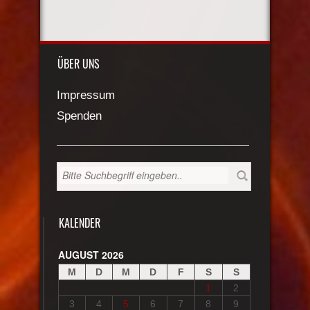
ÜBER UNS
Impressum
Spenden
KALENDER
AUGUST 2026
M
D
M
D
F
S
S
1
2
3
4
5
6
7
8
9