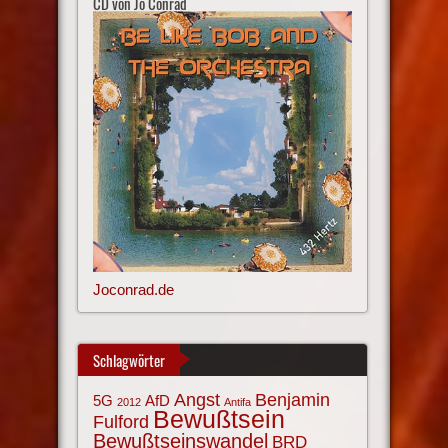
CD von Jo Conrad
Joconrad.de
Schlagwörter
Angst
Benjamin
AfD
5G
2012
Antifa
Bewußtsein
Fulford
Bewußtseinswandel
BRD