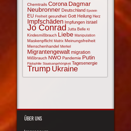
Corona
Dagmar
Chemtrails
Neubronner
Deutschland
Epstein
EU
Gott
Heilung
gesundheit
Herz
Freiheit
Impfschäden
israel
Impfungen
Jo Conrad
Jutta Belle
KI
Liebe
Kindesmißbrauch
Manipulation
Maskenpflicht
Meinungsfreiheit
Matrix
Menschenhandel
Merkel
Migrantengewalt
migration
NWO
Putin
Mißbrauch
Pandemie
Tagesenergie
Pädophilie
Staatsangehörigkeit
Trump
Ukraine
ÜBER UNS