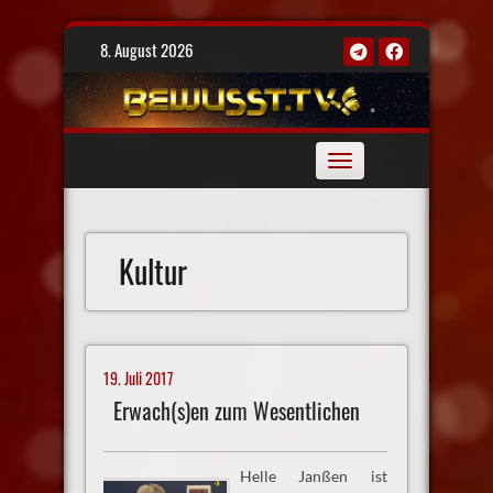
Skip
8. August 2026
to
content
Toggle
navigation
Kultur
19. Juli 2017
Erwach(s)en zum Wesentlichen
Helle Janßen ist