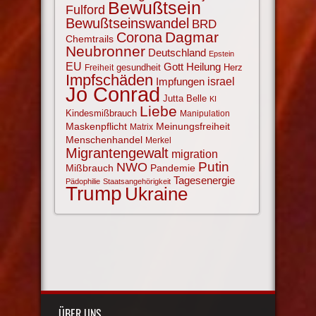
Bewußtsein
Fulford
Bewußtseinswandel
BRD
Corona
Dagmar
Chemtrails
Neubronner
Deutschland
Epstein
EU
Gott
Heilung
gesundheit
Herz
Freiheit
Impfschäden
israel
Impfungen
Jo Conrad
Jutta Belle
KI
Liebe
Kindesmißbrauch
Manipulation
Maskenpflicht
Meinungsfreiheit
Matrix
Menschenhandel
Merkel
Migrantengewalt
migration
NWO
Putin
Mißbrauch
Pandemie
Tagesenergie
Pädophilie
Staatsangehörigkeit
Trump
Ukraine
ÜBER UNS