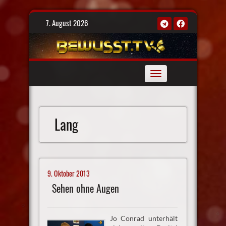
Skip
7. August 2026
to
content
Toggle
navigation
Lang
9. Oktober 2013
Sehen ohne Augen
Jo Conrad unterhält