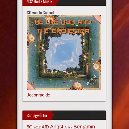
432 Hertz Musik
CD von Jo Conrad
Joconrad.de
Schlagwörter
Angst
Benjamin
AfD
5G
2012
Antifa