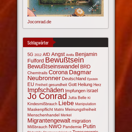
Joconrad.de
Schlagwörter
Angst
Benjamin
AfD
5G
2012
Antifa
Bewußtsein
Fulford
Bewußtseinswandel
BRD
Corona
Dagmar
Chemtrails
Neubronner
Deutschland
Epstein
EU
Gott
Heilung
gesundheit
Herz
Freiheit
Impfschäden
israel
Impfungen
Jo Conrad
Jutta Belle
KI
Liebe
Kindesmißbrauch
Manipulation
Maskenpflicht
Meinungsfreiheit
Matrix
Menschenhandel
Merkel
Migrantengewalt
migration
NWO
Putin
Mißbrauch
Pandemie
Tagesenergie