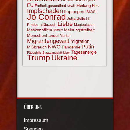
EU
Gott
Heilung
gesundheit
Herz
Freiheit
Impfschäden
israel
Impfungen
Jo Conrad
Jutta Belle
KI
Liebe
Kindesmißbrauch
Manipulation
Maskenpflicht
Meinungsfreiheit
Matrix
Menschenhandel
Merkel
Migrantengewalt
migration
NWO
Putin
Mißbrauch
Pandemie
Tagesenergie
Pädophilie
Staatsangehörigkeit
Trump
Ukraine
ÜBER UNS
Impressum
Spenden