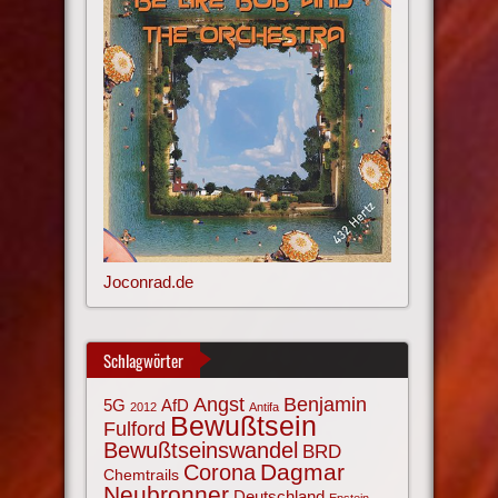
Joconrad.de
Schlagwörter
Angst
Benjamin
AfD
5G
2012
Antifa
Bewußtsein
Fulford
Bewußtseinswandel
BRD
Corona
Dagmar
Chemtrails
Neubronner
Deutschland
Epstein