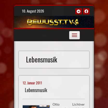
Skip
10. August 2026
to
content
Toggle
navigation
Lebensmusik
12. Januar 2011
Lebensmusik
Otto Lichtner