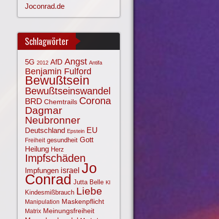
Joconrad.de
Schlagwörter
Angst
AfD
5G
2012
Antifa
Benjamin Fulford
Bewußtsein
Bewußtseinswandel
Corona
BRD
Chemtrails
Dagmar
Neubronner
EU
Deutschland
Epstein
Gott
gesundheit
Freiheit
Heilung
Herz
Impfschäden
Jo
israel
Impfungen
Conrad
Jutta Belle
KI
Liebe
Kindesmißbrauch
Maskenpflicht
Manipulation
Meinungsfreiheit
Matrix