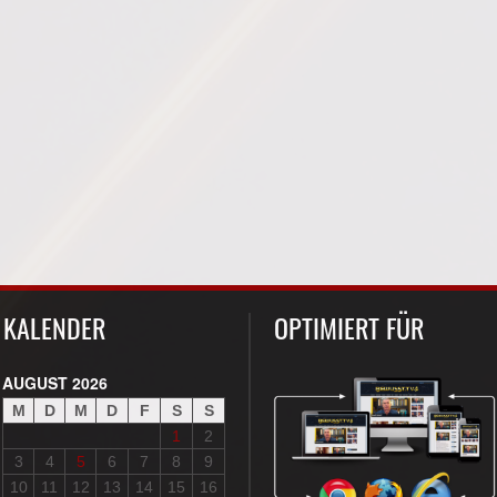
KALENDER
OPTIMIERT FÜR
AUGUST 2026
M
D
M
D
F
S
S
1
2
3
4
5
6
7
8
9
10
11
12
13
14
15
16