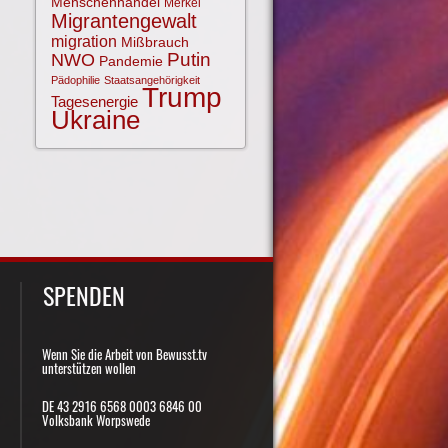
Menschenhandel
Merkel
Migrantengewalt
migration
Mißbrauch
NWO
Putin
Pandemie
Pädophilie
Staatsangehörigkeit
Trump
Tagesenergie
Ukraine
SPENDEN
Wenn Sie die Arbeit von Bewusst.tv
unterstützen wollen
DE 43 2916 6568 0003 6846 00
Volksbank Worpswede