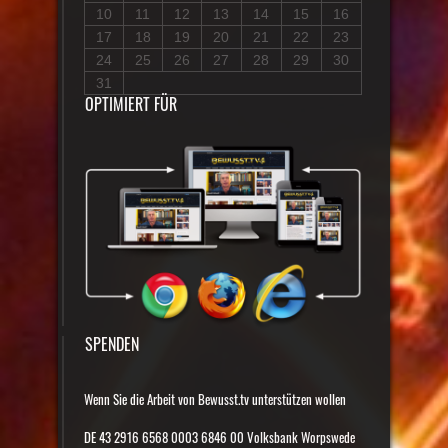
10
11
12
13
14
15
16
17
18
19
20
21
22
23
24
25
26
27
28
29
30
31
OPTIMIERT FÜR
SPENDEN
Wenn Sie die Arbeit von Bewusst.tv unterstützen wollen
DE 43 2916 6568 0003 6846 00 Volksbank Worpswede