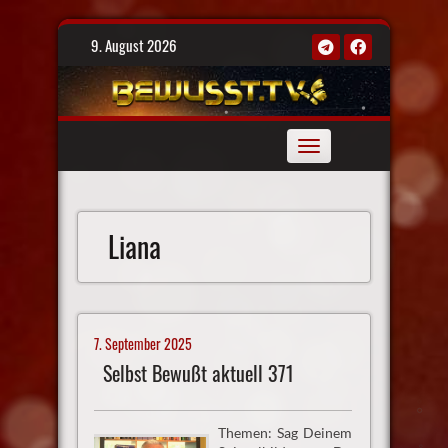
Skip
9. August 2026
to
content
Toggle
navigation
Liana
7. September 2025
Selbst Bewußt aktuell 371
Themen: Sag Deinem