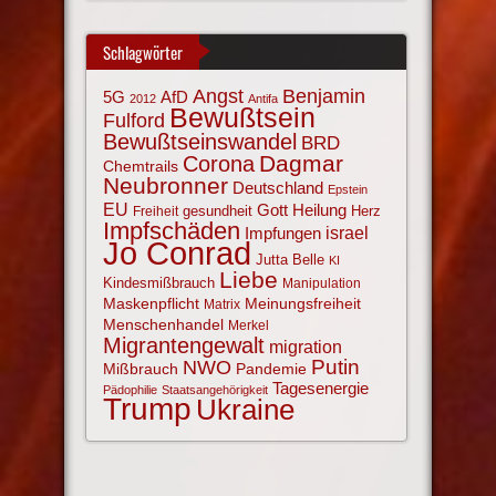
Schlagwörter
Angst
Benjamin
AfD
5G
2012
Antifa
Bewußtsein
Fulford
Bewußtseinswandel
BRD
Corona
Dagmar
Chemtrails
Neubronner
Deutschland
Epstein
EU
Gott
Heilung
gesundheit
Herz
Freiheit
Impfschäden
israel
Impfungen
Jo Conrad
Jutta Belle
KI
Liebe
Kindesmißbrauch
Manipulation
Maskenpflicht
Meinungsfreiheit
Matrix
Menschenhandel
Merkel
Migrantengewalt
migration
NWO
Putin
Mißbrauch
Pandemie
Tagesenergie
Pädophilie
Staatsangehörigkeit
Trump
Ukraine