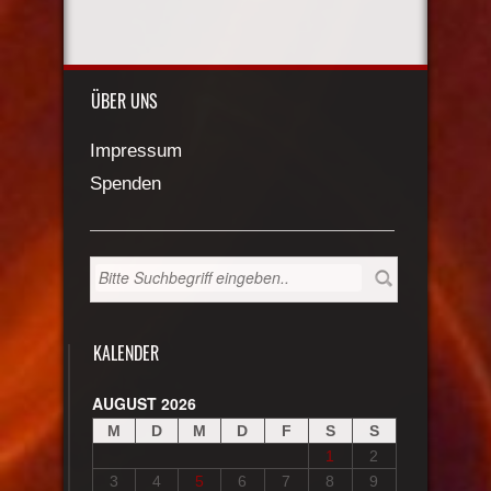
ÜBER UNS
Impressum
Spenden
KALENDER
AUGUST 2026
M
D
M
D
F
S
S
1
2
3
4
5
6
7
8
9