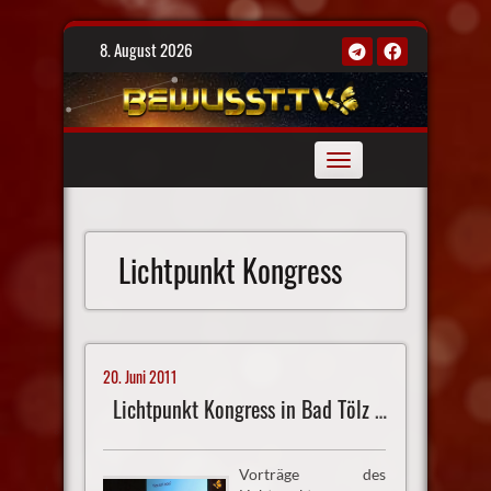
Skip
8. August 2026
to
content
Toggle
navigation
Lichtpunkt Kongress
20. Juni 2011
Lichtpunkt Kongress in Bad Tölz Vortrag 1
Vorträge des