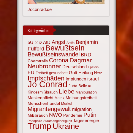
Joconrad.de
Schlagwörter
Angst
Benjamin
AfD
5G
2012
Antifa
Bewußtsein
Fulford
Bewußtseinswandel
BRD
Corona
Dagmar
Chemtrails
Neubronner
Deutschland
Epstein
EU
Gott
Heilung
gesundheit
Herz
Freiheit
Impfschäden
israel
Impfungen
Jo Conrad
Jutta Belle
KI
Liebe
Kindesmißbrauch
Manipulation
Maskenpflicht
Meinungsfreiheit
Matrix
Menschenhandel
Merkel
Migrantengewalt
migration
NWO
Putin
Mißbrauch
Pandemie
Tagesenergie
Pädophilie
Staatsangehörigkeit
Trump
Ukraine