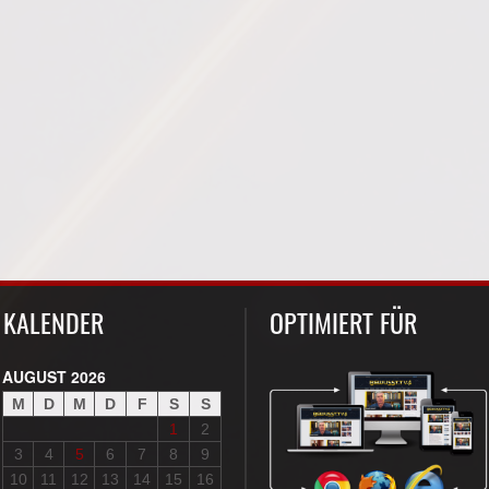
KALENDER
OPTIMIERT FÜR
AUGUST 2026
M
D
M
D
F
S
S
1
2
3
4
5
6
7
8
9
10
11
12
13
14
15
16