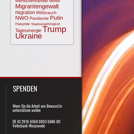
Menschenhandel
Merkel
Migrantengewalt
migration
Mißbrauch
NWO
Putin
Pandemie
Pädophilie
Staatsangehörigkeit
Trump
Tagesenergie
Ukraine
SPENDEN
Wenn Sie die Arbeit von Bewusst.tv
unterstützen wollen
DE 43 2916 6568 0003 6846 00
Volksbank Worpswede