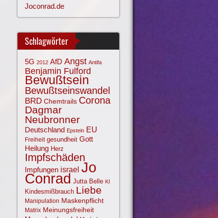
Joconrad.de
Schlagwörter
Angst
AfD
5G
2012
Antifa
Benjamin Fulford
Bewußtsein
Bewußtseinswandel
Corona
BRD
Chemtrails
Dagmar
Neubronner
EU
Deutschland
Epstein
Gott
gesundheit
Freiheit
Heilung
Herz
Impfschäden
Jo
israel
Impfungen
Conrad
Jutta Belle
KI
Liebe
Kindesmißbrauch
Maskenpflicht
Manipulation
Meinungsfreiheit
Matrix