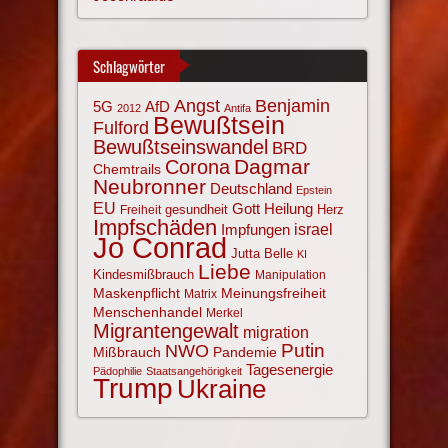
Schlagwörter
Angst
Benjamin
AfD
5G
2012
Antifa
Bewußtsein
Fulford
Bewußtseinswandel
BRD
Corona
Dagmar
Chemtrails
Neubronner
Deutschland
Epstein
EU
Gott
Heilung
gesundheit
Herz
Freiheit
Impfschäden
israel
Impfungen
Jo Conrad
Jutta Belle
KI
Liebe
Kindesmißbrauch
Manipulation
Maskenpflicht
Meinungsfreiheit
Matrix
Menschenhandel
Merkel
Migrantengewalt
migration
NWO
Putin
Mißbrauch
Pandemie
Tagesenergie
Pädophilie
Staatsangehörigkeit
Trump
Ukraine