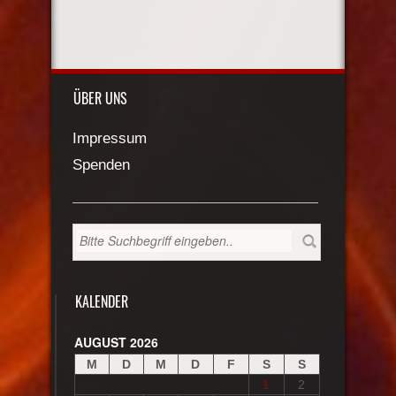
ÜBER UNS
Impressum
Spenden
KALENDER
AUGUST 2026
M
D
M
D
F
S
S
1
2