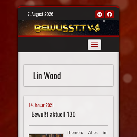
Skip
7. August 2026
to
content
Toggle
navigation
Lin Wood
14. Januar 2021
Bewußt aktuell 130
Themen: Alles im