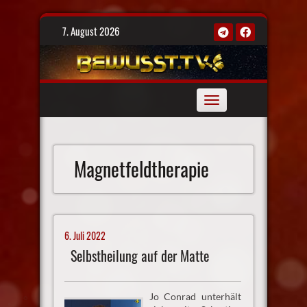
Skip
7. August 2026
to
content
Toggle
navigation
Magnetfeldtherapie
6. Juli 2022
Selbstheilung auf der Matte
Jo Conrad unterhält