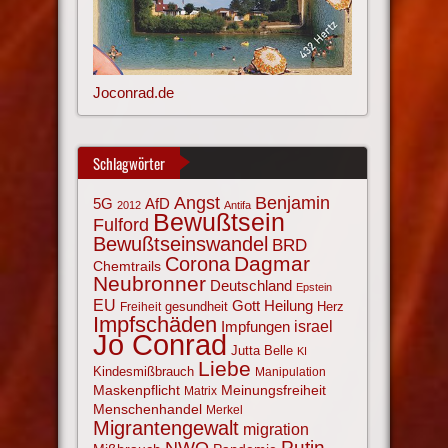
Joconrad.de
Schlagwörter
Angst
Benjamin
AfD
5G
2012
Antifa
Bewußtsein
Fulford
Bewußtseinswandel
BRD
Corona
Dagmar
Chemtrails
Neubronner
Deutschland
Epstein
EU
Gott
Heilung
gesundheit
Herz
Freiheit
Impfschäden
israel
Impfungen
Jo Conrad
Jutta Belle
KI
Liebe
Kindesmißbrauch
Manipulation
Maskenpflicht
Meinungsfreiheit
Matrix
Menschenhandel
Merkel
Migrantengewalt
migration
NWO
Putin