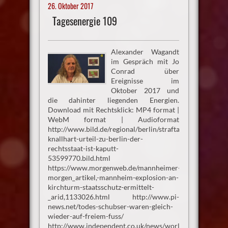
26. Oktober 2017
Tagesenergie 109
Alexander Wagandt
im Gespräch mit Jo
Conrad über
Ereignisse im
Oktober 2017 und
die dahinter liegenden Energien.
Download mit Rechtsklick: MP4 format |
WebM format | Audioformat
http://www.bild.de/regional/berlin/straftaten/staatsanwal
knallhart-urteil-zu-berlin-der-
rechtsstaat-ist-kaputt-
53599770.bild.html
https://www.morgenweb.de/mannheimer-
morgen_artikel,-mannheim-explosion-an-
kirchturm-staatsschutz-ermittelt-
_arid,1133026.html http://www.pi-
news.net/todes-schubser-waren-gleich-
wieder-auf-freiem-fuss/
http://www.independent.co.uk/news/world/americas/tex