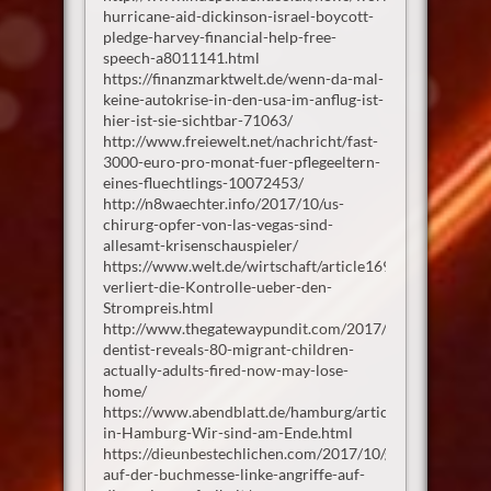
hurricane-aid-dickinson-israel-boycott-
pledge-harvey-financial-help-free-
speech-a8011141.html
https://finanzmarktwelt.de/wenn-da-mal-
keine-autokrise-in-den-usa-im-anflug-ist-
hier-ist-sie-sichtbar-71063/
http://www.freiewelt.net/nachricht/fast-
3000-euro-pro-monat-fuer-pflegeeltern-
eines-fluechtlings-10072453/
http://n8waechter.info/2017/10/us-
chirurg-opfer-von-las-vegas-sind-
allesamt-krisenschauspieler/
https://www.welt.de/wirtschaft/article169420266/Deuts
verliert-die-Kontrolle-ueber-den-
Strompreis.html
http://www.thegatewaypundit.com/2017/10/swedish-
dentist-reveals-80-migrant-children-
actually-adults-fired-now-may-lose-
home/
https://www.abendblatt.de/hamburg/article212236609/Kr
in-Hamburg-Wir-sind-am-Ende.html
https://dieunbestechlichen.com/2017/10/gewalt-
auf-der-buchmesse-linke-angriffe-auf-