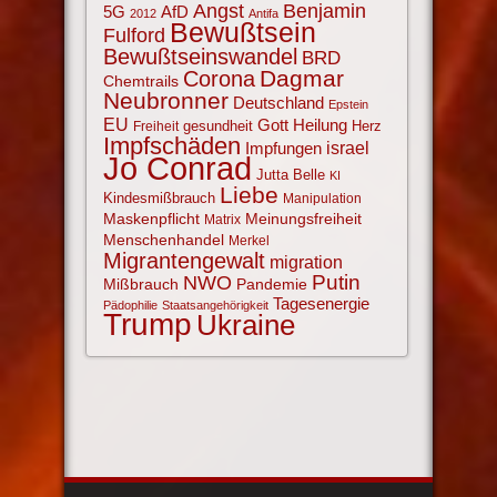
Angst
Benjamin
AfD
5G
2012
Antifa
Bewußtsein
Fulford
Bewußtseinswandel
BRD
Corona
Dagmar
Chemtrails
Neubronner
Deutschland
Epstein
EU
Gott
Heilung
gesundheit
Herz
Freiheit
Impfschäden
israel
Impfungen
Jo Conrad
Jutta Belle
KI
Liebe
Kindesmißbrauch
Manipulation
Maskenpflicht
Meinungsfreiheit
Matrix
Menschenhandel
Merkel
Migrantengewalt
migration
NWO
Putin
Mißbrauch
Pandemie
Tagesenergie
Pädophilie
Staatsangehörigkeit
Trump
Ukraine