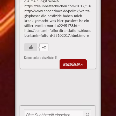
die-meinungsfreiheit/
https://dieunbestechlichen.com/2017/10/fakebook/
http://www.epochtimes.de/politik/welt/allestoeter-
glyphosat-die-pestizide-haben-mich-
krank-gemacht-was-hier-passiert-ist-ein-
stiller-voelkermord-a2245178.html
http://benjaminfulfordtranslations.blogspot.de/2017/10/
benjamin-fulford-23102017.html#more
+2
Kommentare deaktiviert!
weiterlesen
>>