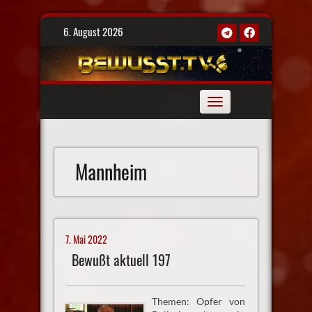
Skip
6. August 2026
to
content
Toggle
navigation
Mannheim
7. Mai 2022
Bewußt aktuell 197
Themen: Opfer von