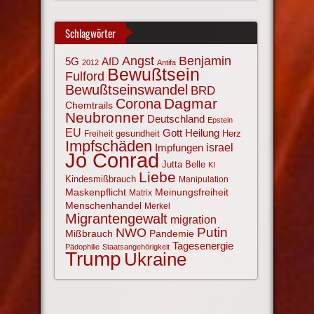
Schlagwörter
Angst
Benjamin
AfD
5G
2012
Antifa
Bewußtsein
Fulford
Bewußtseinswandel
BRD
Corona
Dagmar
Chemtrails
Neubronner
Deutschland
Epstein
EU
Gott
Heilung
gesundheit
Herz
Freiheit
Impfschäden
israel
Impfungen
Jo Conrad
Jutta Belle
KI
Liebe
Kindesmißbrauch
Manipulation
Maskenpflicht
Meinungsfreiheit
Matrix
Menschenhandel
Merkel
Migrantengewalt
migration
NWO
Putin
Mißbrauch
Pandemie
Tagesenergie
Pädophilie
Staatsangehörigkeit
Trump
Ukraine