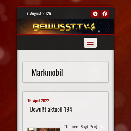
Skip
7. August 2026
to
content
Toggle
navigation
Markmobil
16. April 2022
Bewußt aktuell 194
Themen: Sagt Project