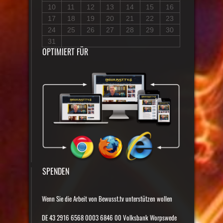
10
11
12
13
14
15
16
17
18
19
20
21
22
23
24
25
26
27
28
29
30
31
OPTIMIERT FÜR
SPENDEN
Wenn Sie die Arbeit von Bewusst.tv unterstützen wollen
DE 43 2916 6568 0003 6846 00 Volksbank Worpswede