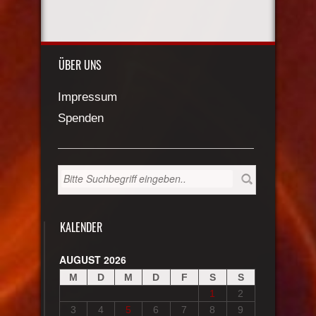
ÜBER UNS
Impressum
Spenden
KALENDER
AUGUST 2026
M
D
M
D
F
S
S
1
2
3
4
5
6
7
8
9