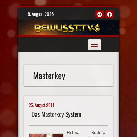
Skip
8. August 2026
to
content
Toggle
navigation
Masterkey
25. August 2011
Das Masterkey System
Helmar Rudolph