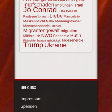
gesundheit
Herz
Freiheit
Impfschäden
israel
Impfungen
Jo Conrad
Jutta Belle
KI
Liebe
Kindesmißbrauch
Manipulation
Maskenpflicht
Meinungsfreiheit
Matrix
Menschenhandel
Merkel
Migrantengewalt
migration
NWO
Putin
Mißbrauch
Pandemie
Tagesenergie
Pädophilie
Staatsangehörigkeit
Trump
Ukraine
ÜBER UNS
Impressum
Spenden