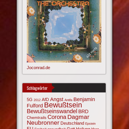
Joconrad.de
Schlagwörter
Angst
Benjamin
AfD
5G
2012
Antifa
Bewußtsein
Fulford
Bewußtseinswandel
BRD
Corona
Dagmar
Chemtrails
Neubronner
Deutschland
Epstein
EU
Gott
Heilung