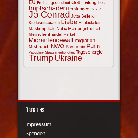
EU
Gott
Heilung
gesundheit
Herz
Freiheit
Impfschäden
israel
Impfungen
Jo Conrad
Jutta Belle
KI
Liebe
Kindesmißbrauch
Manipulation
Maskenpflicht
Meinungsfreiheit
Matrix
Menschenhandel
Merkel
Migrantengewalt
migration
NWO
Putin
Mißbrauch
Pandemie
Tagesenergie
Pädophilie
Staatsangehörigkeit
Trump
Ukraine
ÜBER UNS
Impressum
Spenden