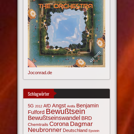
Joconrad.de
Schlagwörter
Angst
Benjamin
AfD
5G
2012
Antifa
Bewußtsein
Fulford
Bewußtseinswandel
BRD
Corona
Dagmar
Chemtrails
Neubronner
Deutschland
Epstein