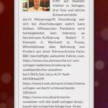
trifft auf Realität:
Vielfalt in Solingen,
drei Tote und etliche
Schwerverletzte
durch Messerangriff, Anordnung: wer
sich bei Abschiebungen wehrt, kann
bleiben, Affenpocken Pandemie wird
herbeigetestet, kein Interesse an
Nordstream-Aufklärung, Robert F.
Kennedy Jr. Wechselt zu Trump,
Whistleblower über Befreiung von
Kindern aus einer Adrenochrome Farm,
BBC beschäftigte pädophile Fahrer, uvm.
https://www.nius.de/news/terror-von-
solingen-taeterbeschreibung-da-
suedlaendisches-aussehen-
bart/3bf3c5eb-2dca-4c5f-9ee0-
44590f4a429f
https://www1.wdr.de/nachrichten/rheinland/oberbuerge
solingen-verdacht-schleuserbande-
100.html
https://www.nius.de/articles/im-
november-will-die-stadt-solingen-dunja-
hayali-die-schaerfste-klinge-fuer-ihren-