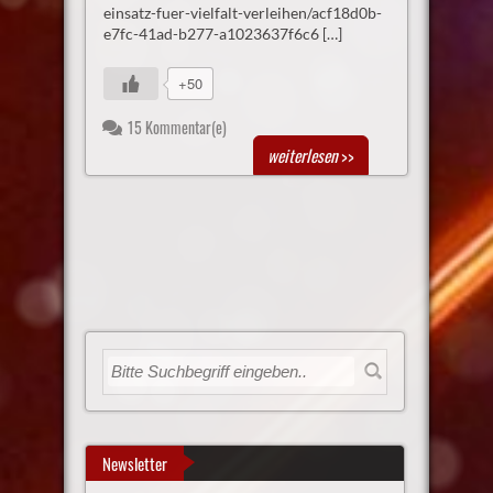
einsatz-fuer-vielfalt-verleihen/acf18d0b-
e7fc-41ad-b277-a1023637f6c6 […]
+50
15 Kommentar(e)
weiterlesen
>>
Newsletter