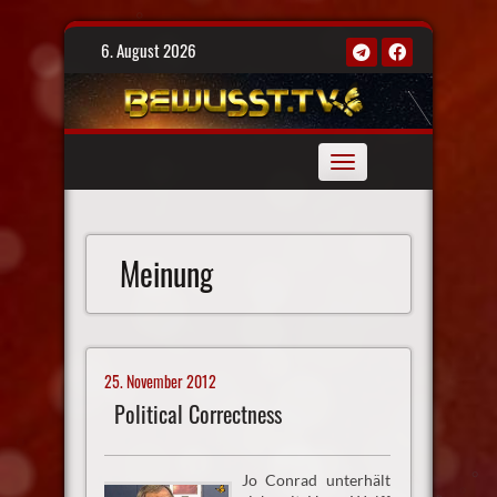
Skip
6. August 2026
to
content
Toggle
navigation
Meinung
25. November 2012
Political Correctness
Jo Conrad unterhält