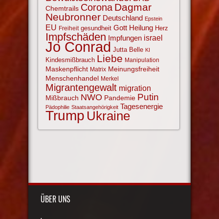
Corona
Dagmar
Chemtrails
Neubronner
Deutschland
Epstein
EU
Gott
Heilung
gesundheit
Herz
Freiheit
Impfschäden
israel
Impfungen
Jo Conrad
Jutta Belle
KI
Liebe
Kindesmißbrauch
Manipulation
Maskenpflicht
Meinungsfreiheit
Matrix
Menschenhandel
Merkel
Migrantengewalt
migration
NWO
Putin
Mißbrauch
Pandemie
Tagesenergie
Pädophilie
Staatsangehörigkeit
Trump
Ukraine
ÜBER UNS