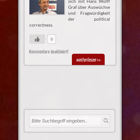
sich mit Hans Wolff
Graf über Auswüchse
und Fragwürdigkeit
der political
correctness.
0
Kommentare deaktiviert!
weiterlesen
>>