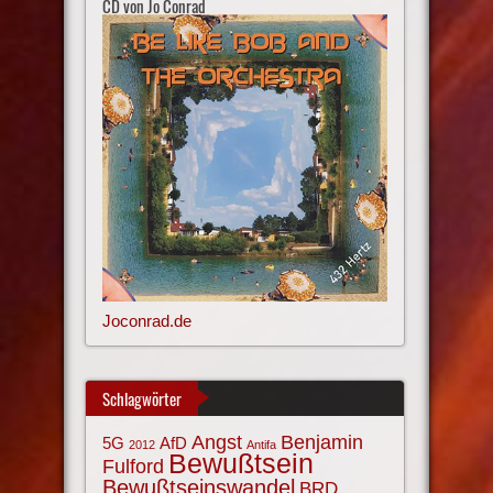
CD von Jo Conrad
Joconrad.de
Schlagwörter
Angst
Benjamin
AfD
5G
2012
Antifa
Bewußtsein
Fulford
Bewußtseinswandel
BRD