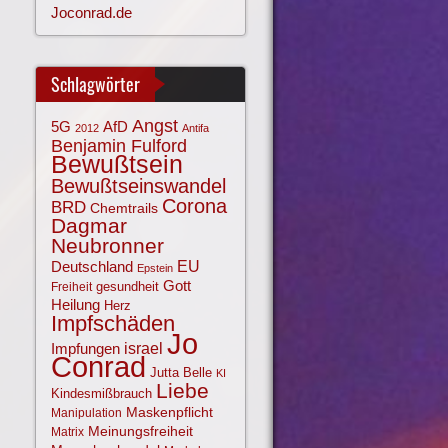
Joconrad.de
Schlagwörter
Angst
AfD
5G
2012
Antifa
Benjamin Fulford
Bewußtsein
Bewußtseinswandel
Corona
BRD
Chemtrails
Dagmar
Neubronner
EU
Deutschland
Epstein
Gott
gesundheit
Freiheit
Heilung
Herz
Impfschäden
Jo
israel
Impfungen
Conrad
Jutta Belle
KI
Liebe
Kindesmißbrauch
Maskenpflicht
Manipulation
Meinungsfreiheit
Matrix