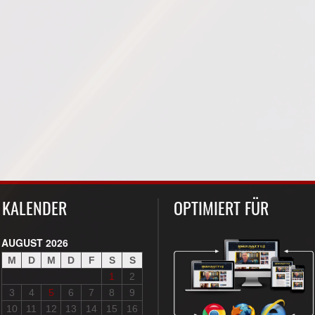
KALENDER
OPTIMIERT FÜR
AUGUST 2026
M
D
M
D
F
S
S
1
2
3
4
5
6
7
8
9
10
11
12
13
14
15
16