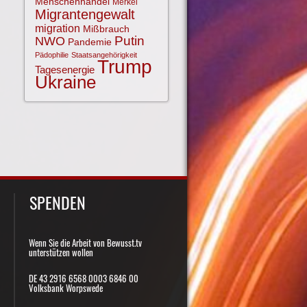
Menschenhandel
Merkel
Migrantengewalt
migration
Mißbrauch
NWO
Putin
Pandemie
Pädophilie
Staatsangehörigkeit
Trump
Tagesenergie
Ukraine
SPENDEN
Wenn Sie die Arbeit von Bewusst.tv
unterstützen wollen
DE 43 2916 6568 0003 6846 00
Volksbank Worpswede