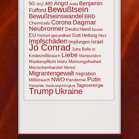
Angst
Benjamin
AfD
5G
2012
Antifa
Bewußtsein
Fulford
Bewußtseinswandel
BRD
Corona
Dagmar
Chemtrails
Neubronner
Deutschland
Epstein
EU
Gott
Heilung
gesundheit
Herz
Freiheit
Impfschäden
israel
Impfungen
Jo Conrad
Jutta Belle
KI
Liebe
Kindesmißbrauch
Manipulation
Maskenpflicht
Meinungsfreiheit
Matrix
Menschenhandel
Merkel
Migrantengewalt
migration
NWO
Putin
Mißbrauch
Pandemie
Tagesenergie
Pädophilie
Staatsangehörigkeit
Trump
Ukraine