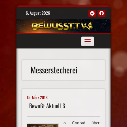
Skip
6. August 2026
to
content
Toggle
navigation
Messerstecherei
15. März 2018
Bewußt Aktuell 6
Jo Conrad über