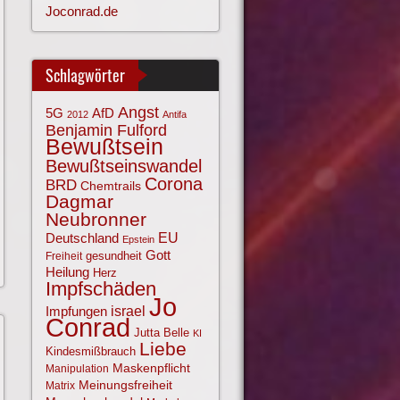
Joconrad.de
Schlagwörter
Angst
AfD
5G
2012
Antifa
Benjamin Fulford
Bewußtsein
Bewußtseinswandel
Corona
BRD
Chemtrails
Dagmar
Neubronner
EU
Deutschland
Epstein
Gott
gesundheit
Freiheit
Heilung
Herz
Impfschäden
Jo
israel
Impfungen
Conrad
Jutta Belle
KI
Liebe
Kindesmißbrauch
Maskenpflicht
Manipulation
Meinungsfreiheit
Matrix