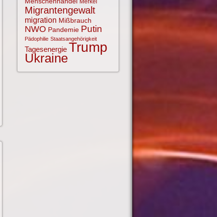
Menschenhandel
Merkel
Migrantengewalt
migration
Mißbrauch
NWO
Putin
Pandemie
Pädophilie
Staatsangehörigkeit
Trump
Tagesenergie
Ukraine