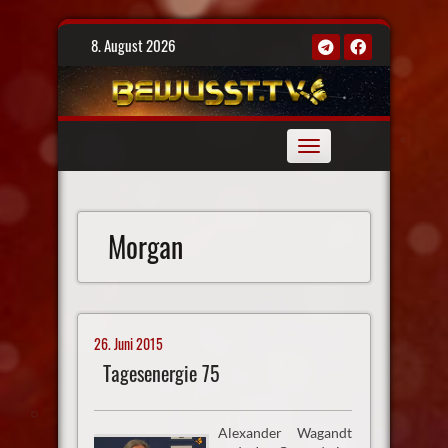
Skip
8. August 2026
to
content
Toggle
navigation
Morgan
26. Juni 2015
Tagesenergie 75
Alexander Wagandt