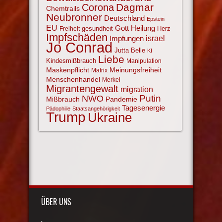
Corona
Dagmar
Chemtrails
Neubronner
Deutschland
Epstein
EU
Gott
Heilung
gesundheit
Herz
Freiheit
Impfschäden
israel
Impfungen
Jo Conrad
Jutta Belle
KI
Liebe
Kindesmißbrauch
Manipulation
Maskenpflicht
Meinungsfreiheit
Matrix
Menschenhandel
Merkel
Migrantengewalt
migration
NWO
Putin
Mißbrauch
Pandemie
Tagesenergie
Pädophilie
Staatsangehörigkeit
Trump
Ukraine
ÜBER UNS