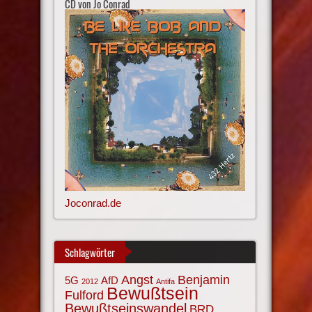
CD von Jo Conrad
Joconrad.de
Schlagwörter
Angst
Benjamin
AfD
5G
2012
Antifa
Bewußtsein
Fulford
Bewußtseinswandel
BRD