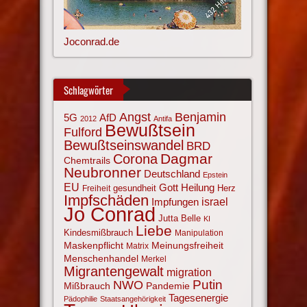
Joconrad.de
Schlagwörter
Angst
Benjamin
AfD
5G
2012
Antifa
Bewußtsein
Fulford
Bewußtseinswandel
BRD
Corona
Dagmar
Chemtrails
Neubronner
Deutschland
Epstein
EU
Gott
Heilung
gesundheit
Herz
Freiheit
Impfschäden
israel
Impfungen
Jo Conrad
Jutta Belle
KI
Liebe
Kindesmißbrauch
Manipulation
Maskenpflicht
Meinungsfreiheit
Matrix
Menschenhandel
Merkel
Migrantengewalt
migration
NWO
Putin
Mißbrauch
Pandemie
Tagesenergie
Pädophilie
Staatsangehörigkeit