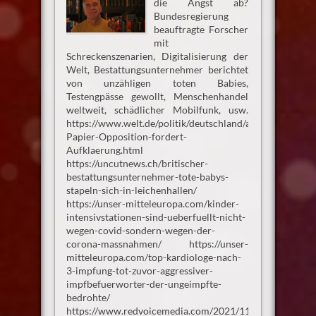
die Angst ab?
Bundesregierung
beauftragte Forscher
mit
Schreckenszenarien, Digitalisierung der
Welt, Bestattungsunternehmer berichtet
von unzähligen toten Babies,
Testengpässe gewollt, Menschenhandel
weltweit, schädlicher Mobilfunk, usw.
https://www.welt.de/politik/deutschland/article225991
Papier-Opposition-fordert-
Aufklaerung.html
https://uncutnews.ch/britischer-
bestattungsunternehmer-tote-babys-
stapeln-sich-in-leichenhallen/
https://unser-mitteleuropa.com/kinder-
intensivstationen-sind-ueberfuellt-nicht-
wegen-covid-sondern-wegen-der-
corona-massnahmen/ https://unser-
mitteleuropa.com/top-kardiologe-nach-
3-impfung-tot-zuvor-aggressiver-
impfbefuerworter-der-ungeimpfte-
bedrohte/
https://www.redvoicemedia.com/2021/11/victim-