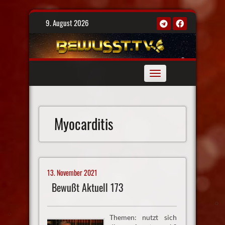
Skip
9. August 2026
to
content
Toggle
navigation
Myocarditis
13. November 2021
Bewußt Aktuell 173
Themen: nutzt sich