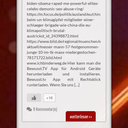
biden-obama-raped-me-powerful-elites-
celebs-demonic-sex-abuse-ring/
https://m.focus.de/politik/ausland/eu/china-
beim-un-klimagipfel-mitglieder-einer-
schlaeger-brigade-wie-china-die-eu-
klimapolitisch-brutal-
austrickst_id_24398872.html
https://www.bild.de/regional/muenchen/muenchen-
aktuell/messer-mann-57-festgenommen-
junge-10-im-tk-maxx-niedergestochen-
78171722.bild.html
www.ichbinderweg.de Hier kann man die
Bewusst.TV App für Android Geräte
herunterladen und installieren.
Bewusst.tv App mit Rechtsklick
runterladen. Wenn Sie uns […]
+16
9 Kommentar(e)
weiterlesen
>>