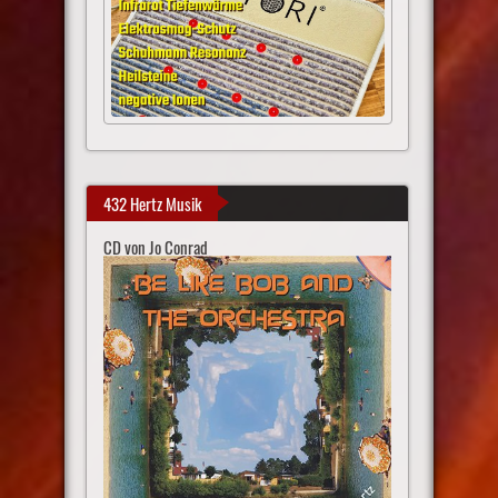
432 Hertz Musik
CD von Jo Conrad