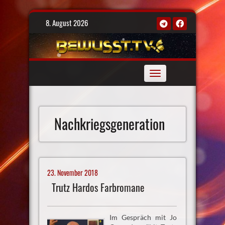
Skip
8. August 2026
to
content
Toggle
navigation
Nachkriegsgeneration
23. November 2018
Trutz Hardos Farbromane
Im Gespräch mit Jo