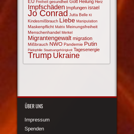
EU
Gott
Heilung
gesundheit
Herz
Freiheit
Impfschäden
israel
Impfungen
Jo Conrad
Jutta Belle
KI
Liebe
Kindesmißbrauch
Manipulation
Maskenpflicht
Meinungsfreiheit
Matrix
Menschenhandel
Merkel
Migrantengewalt
migration
NWO
Putin
Mißbrauch
Pandemie
Tagesenergie
Pädophilie
Staatsangehörigkeit
Trump
Ukraine
ÜBER UNS
Impressum
Spenden