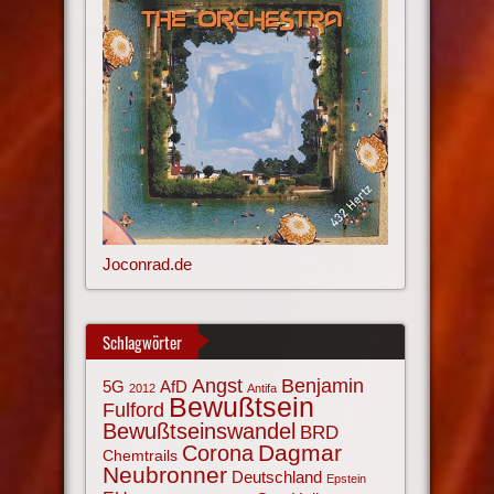
Joconrad.de
Schlagwörter
Angst
Benjamin
AfD
5G
2012
Antifa
Bewußtsein
Fulford
Bewußtseinswandel
BRD
Corona
Dagmar
Chemtrails
Neubronner
Deutschland
Epstein