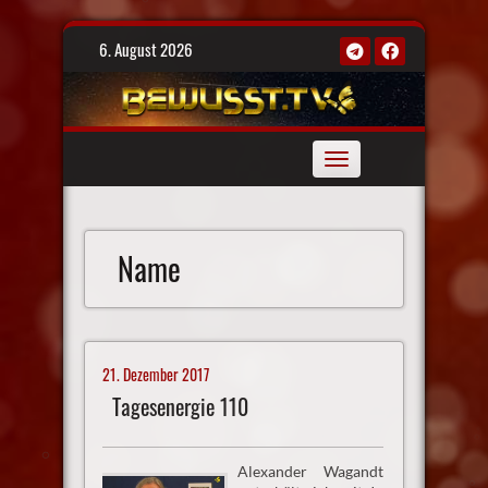
Skip
6. August 2026
to
content
Toggle
navigation
Name
21. Dezember 2017
Tagesenergie 110
Alexander Wagandt