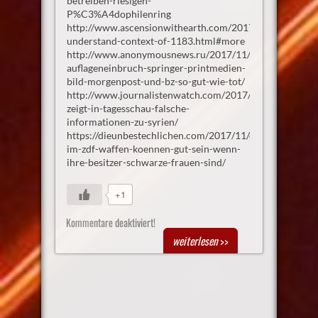
betreiben-riesigen-
P%C3%A4dophilenring
http://www.ascensionwithearth.com/2017/11/massarrest
understand-context-of-1183.html#more
http://www.anonymousnews.ru/2017/11/01/brutaler-
auflageneinbruch-springer-printmedien-
bild-morgenpost-und-bz-so-gut-wie-tot/
http://www.journalistenwatch.com/2017/11/06/ard-
zeigt-in-tagesschau-falsche-
informationen-zu-syrien/
https://dieunbestechlichen.com/2017/11/doppelmoral-
im-zdf-waffen-koennen-gut-sein-wenn-
ihre-besitzer-schwarze-frauen-sind/
+1
Kommentare deaktiviert!
weiterlesen
>>