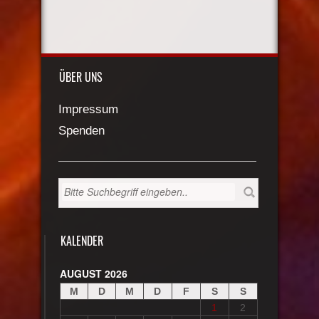
ÜBER UNS
Impressum
Spenden
KALENDER
AUGUST 2026
M
D
M
D
F
S
S
1
2