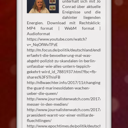
unterhält sich mit Jo
Conrad über aktuelle
Ereignisse und die
dahinter liegenden
Energien. Download mit Rechtsklick:
MP4 format | WebM format |
Audioformat
https://www.youtube.com/watch?
v=_NqOfWvTPzE
http://m.focus.de/politik/deutschland/endlich-
erfaehrt-die-bevoelkerung-mal-was-
abgeht-polizist-zu-skandalen-in-berlin-
unfassbar-wie-alles-untern-teppich-
gekehrt-wird_id_7881937.html?fbc=fb-
shares%3FSThisFB
http://n8waechter.info/2017/11/changing-
the-guard-marinesoldaten-wachen-
ueber-die-queen/
http://www.journalistenwatch.com/2017/11/29/das-
messer-in-den-medien/
http://www.journalistenwatch.com/2017/11/16/bnd-
praesident-warnt-vor-einer-milliarde-
fluechtlingen/
http://www.epochtimes.de/politik/deutschland/lindner-