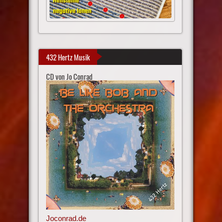
432 Hertz Musik
CD von Jo Conrad
Joconrad.de