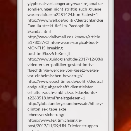
glyphosat-verlaengerung-war-in-jamaika-
sondierungen-nicht-strittig-auch-gruene-
waren-dafuer-a2281424.html?latest=1
http://www.welt.de/politik/deutschland/article12074289
Familia-steckt-tief-im-Paedophilie-
Skandal.html
http://www.dailymail.co.uk/news/article-
5178037/Clinton-wears-surgical-boot-
MONTHS-breaking-
toe.html#ixzz51eXmsIji
http://www.guidograndt.de/2017/12/08/skandal-
video-erster-politiker-gesteht-im-tv-
fluechtlinge-werden-von-gesetz-wegen-
vor-einheimischen-bevorzugt/
http://www.epochtimes.de/politik/deutschland/bankgehe
endgueltig-abgeschafft-dienstleister-
erhalten-auch-einblick-auf-das-konto-
a2263518.html?meistgelesen=1
http://globalundergroundnews.de/hillary-
clinton-sex-tape-akte-
lebensversicherung/
https://www.legitim.ch/single-
post/2017/11/09/UN-Friedenstruppen-