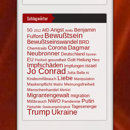
Schlagwörter
Angst
Benjamin
AfD
5G
2012
Antifa
Bewußtsein
Fulford
Bewußtseinswandel
BRD
Corona
Dagmar
Chemtrails
Neubronner
Deutschland
Epstein
EU
Gott
Heilung
gesundheit
Herz
Freiheit
Impfschäden
israel
Impfungen
Jo Conrad
Jutta Belle
KI
Liebe
Kindesmißbrauch
Manipulation
Maskenpflicht
Meinungsfreiheit
Matrix
Menschenhandel
Merkel
Migrantengewalt
migration
NWO
Putin
Mißbrauch
Pandemie
Tagesenergie
Pädophilie
Staatsangehörigkeit
Trump
Ukraine