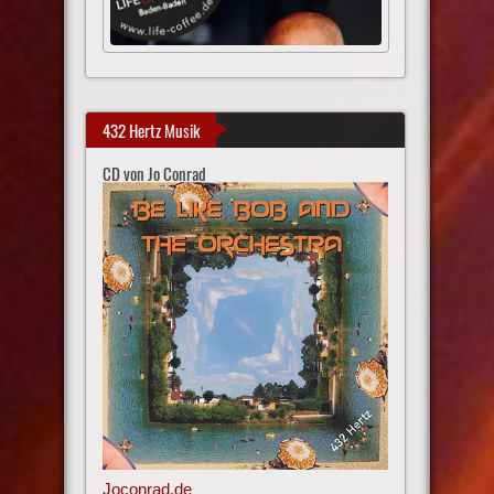
432 Hertz Musik
CD von Jo Conrad
Joconrad.de