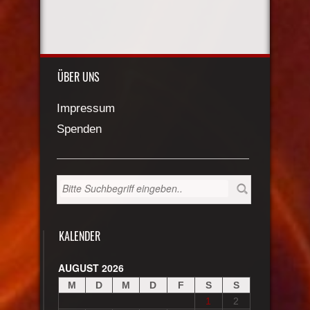
ÜBER UNS
Impressum
Spenden
KALENDER
AUGUST 2026
M
D
M
D
F
S
S
1
2