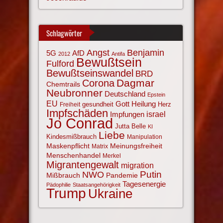
Schlagwörter
Angst
Benjamin
AfD
5G
2012
Antifa
Bewußtsein
Fulford
Bewußtseinswandel
BRD
Corona
Dagmar
Chemtrails
Neubronner
Deutschland
Epstein
EU
Gott
Heilung
gesundheit
Herz
Freiheit
Impfschäden
israel
Impfungen
Jo Conrad
Jutta Belle
KI
Liebe
Kindesmißbrauch
Manipulation
Maskenpflicht
Meinungsfreiheit
Matrix
Menschenhandel
Merkel
Migrantengewalt
migration
NWO
Putin
Mißbrauch
Pandemie
Tagesenergie
Pädophilie
Staatsangehörigkeit
Trump
Ukraine