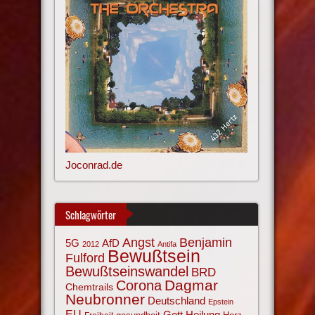
Joconrad.de
Schlagwörter
Angst
Benjamin
AfD
5G
2012
Antifa
Bewußtsein
Fulford
Bewußtseinswandel
BRD
Corona
Dagmar
Chemtrails
Neubronner
Deutschland
Epstein
EU
Gott
Heilung