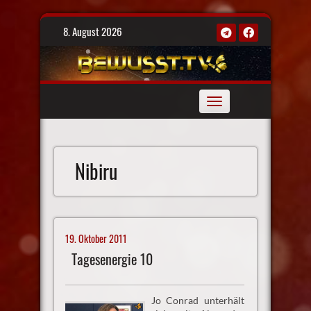
Skip
8. August 2026
to
content
Toggle
navigation
Nibiru
19. Oktober 2011
Tagesenergie 10
Jo Conrad unterhält