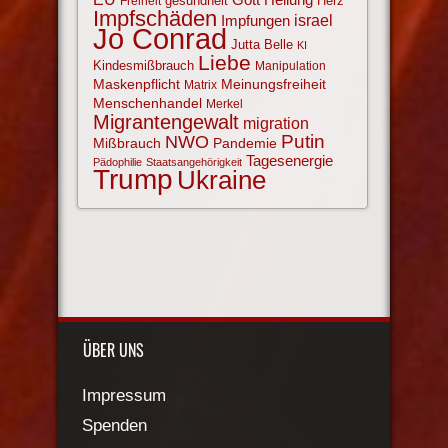
gesundheit
Herz
Freiheit
Impfschäden
israel
Impfungen
Jo Conrad
Jutta Belle
KI
Liebe
Kindesmißbrauch
Manipulation
Maskenpflicht
Meinungsfreiheit
Matrix
Menschenhandel
Merkel
Migrantengewalt
migration
NWO
Putin
Mißbrauch
Pandemie
Tagesenergie
Pädophilie
Staatsangehörigkeit
Trump
Ukraine
ÜBER UNS
Impressum
Spenden