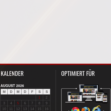
KALENDER
OPTIMIERT FÜR
AUGUST 2026
M
D
M
D
F
S
S
1
2
3
4
5
6
7
8
9
10
11
12
13
14
15
16