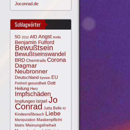
Joconrad.de
Schlagwörter
Angst
AfD
5G
2012
Antifa
Benjamin Fulford
Bewußtsein
Bewußtseinswandel
Corona
BRD
Chemtrails
Dagmar
Neubronner
EU
Deutschland
Epstein
Gott
gesundheit
Freiheit
Heilung
Herz
Impfschäden
Jo
israel
Impfungen
Conrad
Jutta Belle
KI
Liebe
Kindesmißbrauch
Maskenpflicht
Manipulation
Meinungsfreiheit
Matrix