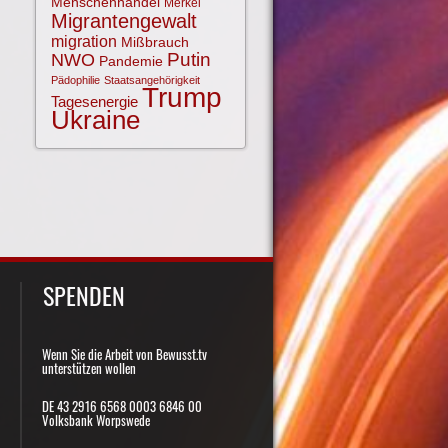
Menschenhandel
Merkel
Migrantengewalt
migration
Mißbrauch
NWO
Putin
Pandemie
Pädophilie
Staatsangehörigkeit
Trump
Tagesenergie
Ukraine
SPENDEN
Wenn Sie die Arbeit von Bewusst.tv
unterstützen wollen
DE 43 2916 6568 0003 6846 00
Volksbank Worpswede