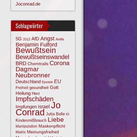
Joconrad.de
Schlagwörter
Angst
AfD
5G
2012
Antifa
Benjamin Fulford
Bewußtsein
Bewußtseinswandel
Corona
BRD
Chemtrails
Dagmar
Neubronner
EU
Deutschland
Epstein
Gott
gesundheit
Freiheit
Heilung
Herz
Impfschäden
Jo
israel
Impfungen
Conrad
Jutta Belle
KI
Liebe
Kindesmißbrauch
Maskenpflicht
Manipulation
Meinungsfreiheit
Matrix