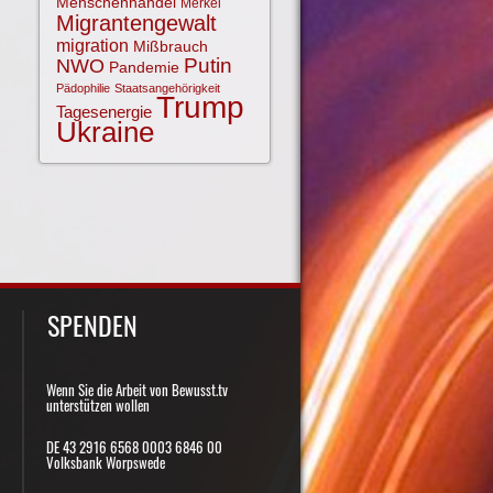
Menschenhandel
Merkel
Migrantengewalt
migration
Mißbrauch
NWO
Putin
Pandemie
Pädophilie
Staatsangehörigkeit
Trump
Tagesenergie
Ukraine
SPENDEN
Wenn Sie die Arbeit von Bewusst.tv
unterstützen wollen
DE 43 2916 6568 0003 6846 00
Volksbank Worpswede