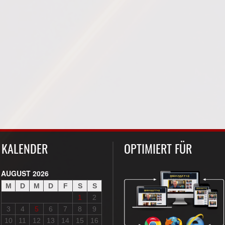
KALENDER
OPTIMIERT FÜR
AUGUST 2026
M
D
M
D
F
S
S
1
2
3
4
5
6
7
8
9
10
11
12
13
14
15
16