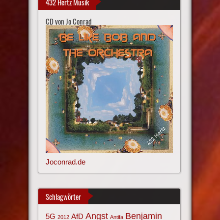
432 Hertz Musik
CD von Jo Conrad
Joconrad.de
Schlagwörter
Angst
Benjamin
AfD
5G
2012
Antifa