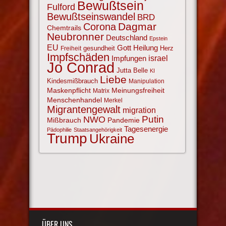
Bewußtsein
Fulford
Bewußtseinswandel
BRD
Corona
Dagmar
Chemtrails
Neubronner
Deutschland
Epstein
EU
Gott
Heilung
gesundheit
Herz
Freiheit
Impfschäden
israel
Impfungen
Jo Conrad
Jutta Belle
KI
Liebe
Kindesmißbrauch
Manipulation
Maskenpflicht
Meinungsfreiheit
Matrix
Menschenhandel
Merkel
Migrantengewalt
migration
NWO
Putin
Mißbrauch
Pandemie
Tagesenergie
Pädophilie
Staatsangehörigkeit
Trump
Ukraine
ÜBER UNS