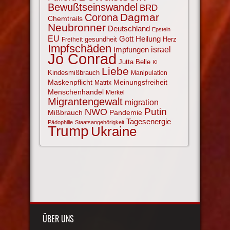
Bewußtseinswandel
BRD
Corona
Dagmar
Chemtrails
Neubronner
Deutschland
Epstein
EU
Gott
Heilung
gesundheit
Herz
Freiheit
Impfschäden
israel
Impfungen
Jo Conrad
Jutta Belle
KI
Liebe
Kindesmißbrauch
Manipulation
Maskenpflicht
Meinungsfreiheit
Matrix
Menschenhandel
Merkel
Migrantengewalt
migration
NWO
Putin
Mißbrauch
Pandemie
Tagesenergie
Pädophilie
Staatsangehörigkeit
Trump
Ukraine
ÜBER UNS