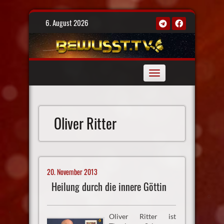
Skip
6. August 2026
to
content
Toggle
navigation
Oliver Ritter
20. November 2013
Heilung durch die innere Göttin
Oliver Ritter ist