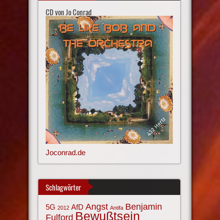
CD von Jo Conrad
Joconrad.de
Schlagwörter
Angst
Benjamin
AfD
5G
2012
Antifa
Bewußtsein
Fulford