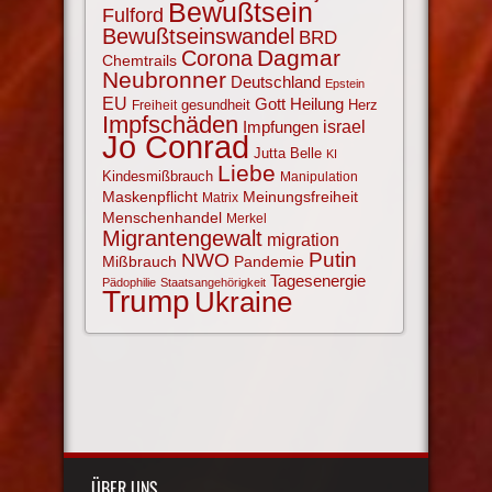
Bewußtsein
Fulford
Bewußtseinswandel
BRD
Corona
Dagmar
Chemtrails
Neubronner
Deutschland
Epstein
EU
Gott
Heilung
gesundheit
Herz
Freiheit
Impfschäden
israel
Impfungen
Jo Conrad
Jutta Belle
KI
Liebe
Kindesmißbrauch
Manipulation
Maskenpflicht
Meinungsfreiheit
Matrix
Menschenhandel
Merkel
Migrantengewalt
migration
NWO
Putin
Mißbrauch
Pandemie
Tagesenergie
Pädophilie
Staatsangehörigkeit
Trump
Ukraine
ÜBER UNS