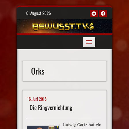
Skip
6. August 2026
to
content
Toggle
navigation
Orks
16. Juni 2018
Die Ringvernichtung
Ludwig Gartz hat ein