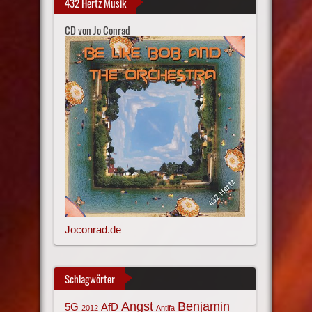
432 Hertz Musik
CD von Jo Conrad
Joconrad.de
Schlagwörter
Angst
Benjamin
AfD
5G
2012
Antifa