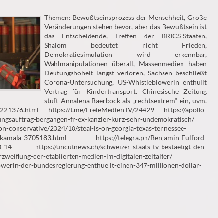
Themen: Bewußtseinsprozess der Menschheit, Große
Veränderungen stehen bevor, aber das Bewußtsein ist
das Entscheidende, Treffen der BRICS-Staaten,
Shalom bedeutet nicht Frieden,
Demokratiesimulation wird erkennbar,
Wahlmanipulationen überall, Massenmedien haben
Deutungshoheit längst verloren, Sachsen beschließt
Corona-Untersuchung, US-Whistleblowerin enthüllt
Vertrag für Kindertransport. Chinesische Zeitung
stuft Annalena Baerbock als „rechtsextrem“ ein, uvm.
cle221376.html https://t.me/FreieMedienTV/24429 https://apollo-
ungsauftrag-bergangen-fr-ex-kanzler-kurz-sehr-undemokratisch/
on-conservative/2024/10/steal-is-on-georgia-texas-tennessee-
-to-kamala-3705183.html https://telegra.ph/Benjamin-Fulford-
14 https://uncutnews.ch/schweizer-staats-tv-bestaetigt-den-
zweiflung-der-etablierten-medien-im-digitalen-zeitalter/
owerin-der-bundesregierung-enthuellt-einen-347-millionen-dollar-