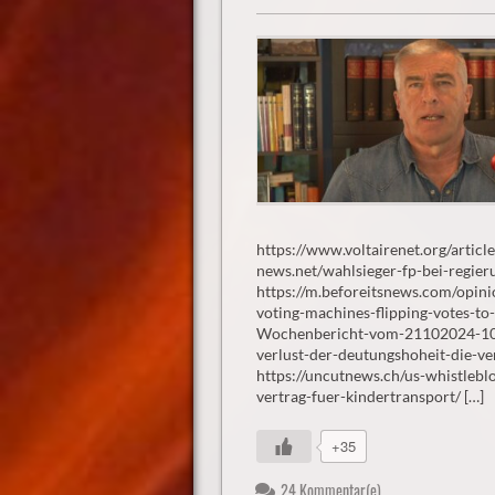
https://www.voltairenet.org/arti
news.net/wahlsieger-fp-bei-regier
https://m.beforeitsnews.com/opini
voting-machines-flipping-votes
Wochenbericht-vom-21102024-10-
verlust-der-deutungshoheit-die-ver
https://uncutnews.ch/us-whistlebl
vertrag-fuer-kindertransport/ […]
+35
24 Kommentar(e)