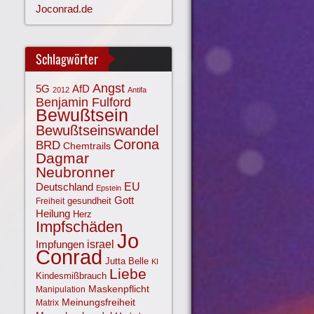
Joconrad.de
Schlagwörter
Angst
AfD
5G
2012
Antifa
Benjamin Fulford
Bewußtsein
Bewußtseinswandel
Corona
BRD
Chemtrails
Dagmar
Neubronner
EU
Deutschland
Epstein
Gott
gesundheit
Freiheit
Heilung
Herz
Impfschäden
Jo
israel
Impfungen
Conrad
Jutta Belle
KI
Liebe
Kindesmißbrauch
Maskenpflicht
Manipulation
Meinungsfreiheit
Matrix