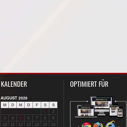
KALENDER
OPTIMIERT FÜR
AUGUST 2026
M
D
M
D
F
S
S
1
2
3
4
5
6
7
8
9
10
11
12
13
14
15
16