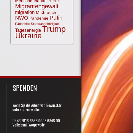
Menschenhandel
Merkel
Migrantengewalt
migration
Mißbrauch
NWO
Putin
Pandemie
Pädophilie
Staatsangehörigkeit
Trump
Tagesenergie
Ukraine
SPENDEN
Wenn Sie die Arbeit von Bewusst.tv
unterstützen wollen
DE 43 2916 6568 0003 6846 00
Volksbank Worpswede